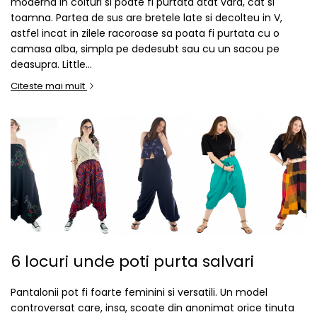
moderna in colturi si poate fi purtata atat vara, cat si
toamna. Partea de sus are bretele late si decolteu in V,
astfel incat in zilele racoroase sa poata fi purtata cu o
camasa alba, simpla pe dedesubt sau cu un sacou pe
deasupra. Little...
Citeste mai mult
6 locuri unde poti purta salvari
Pantalonii pot fi foarte feminini si versatili. Un model
controversat care, insa, scoate din anonimat orice tinuta