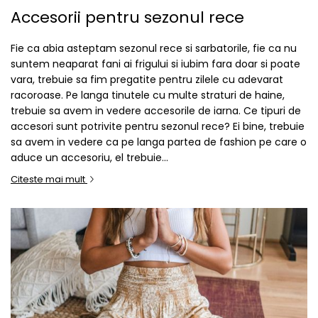
Fuste
Accesorii pentru sezonul rece
Borsete și Genți
Salopete
Căciuli
Rochii
Fie ca abia asteptam sezonul rece si sarbatorile, fie ca nu
suntem neaparat fani ai frigului si iubim fara doar si poate
RUCSACURI
vara, trebuie sa fim pregatite pentru zilele cu adevarat
Rucsacuri Mari cu Print
racoroase. Pe langa tinutele cu multe straturi de haine,
Rucsacuri Mari
trebuie sa avem in vedere accesorile de iarna. Ce tipuri de
Rucsacuri Mici
accesori sunt potrivite pentru sezonul rece? Ei bine, trebuie
sa avem in vedere ca pe langa partea de fashion pe care o
ACCESORII
aduce un accesoriu, el trebuie...
Genți și Borsete
Citeste mai mult
Pălării
Bijuterii
Eșarfe
PRODUSE DE RELAXARE
Produse pentru Baie
Lumânări Parfumate
Bijuterii Energetice
Diverse