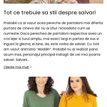
ACCESORII DE IARNĂ
Tot ce trebuie sa stii despre salvari
Căciuli
Eșarfe
Probabil ca ai vazut acea pereche de pantaloni mai diferita
Bentițe
purtata de cineva dar nu ai stiut nicioadata cum se
Mănuși
numeste. Daca perechea de pantaloni respectiva avea un
Jambiere din Lână
croi lejer si turul amplu, mai exact largi in partea de sus si
ingusti la glezna, ei bine, da, este vorba de salvari. Cu totii
Eșarfe Cașmir
am vazut animatia “Aladdin”. Probabil nu ai realizat pana
acum insa, personajul principal indragit de cei mici poarta
salvari. Salvarii...
Citeste mai mult