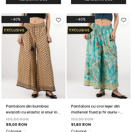
-40%
-40%
Pantaloni din bumbac
Pantaloni cu croi lejer din
evazati cu elastic si snur in
material fluid și fir auriu -
talie - Model 16
Model 46
165,00 RON
153,00 RON
99,00 RON
91,80 RON
Culoare_:
Culoare_: