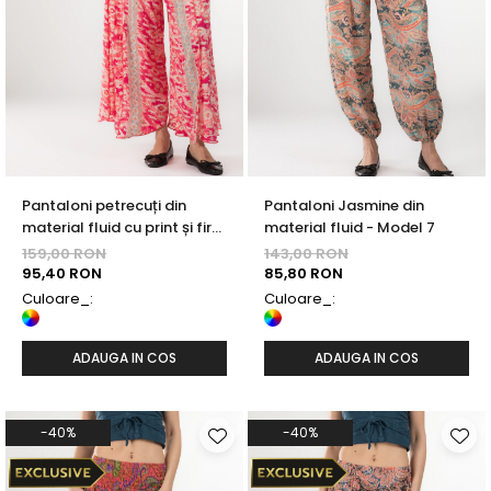
Pantaloni petrecuți din
Pantaloni Jasmine din
material fluid cu print și fir
material fluid - Model 7
auriu - Model 32
159,00 RON
143,00 RON
95,40 RON
85,80 RON
Culoare_:
Culoare_:
ADAUGA IN COS
ADAUGA IN COS
-40%
-40%