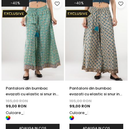
-40%
-40%
Pantaloni din bumbac
Pantaloni din bumbac
evazati cu elastic si snur in
evazati cu elastic si snur in
talie - Model 19
talie - Model 18
165,00 RON
165,00 RON
99,00 RON
99,00 RON
Culoare_:
Culoare_:
ADAUGA IN COS
ADAUGA IN COS