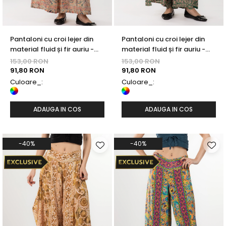
Pantaloni cu croi lejer din
Pantaloni cu croi lejer din
material fluid și fir auriu -
material fluid și fir auriu -
Model 39
Model 37
153,00 RON
153,00 RON
91,80 RON
91,80 RON
Culoare_:
Culoare_:
ADAUGA IN COS
ADAUGA IN COS
-40%
-40%