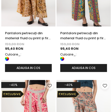
Pantaloni petrecuți din
Pantaloni petrecuți din
material fluid cu print și fir
material fluid cu print și fir
auriu - Model 37
auriu - Model 35
159,00 RON
159,00 RON
95,40 RON
95,40 RON
Culoare_:
Culoare_:
ADAUGA IN COS
ADAUGA IN COS
-40%
-40%