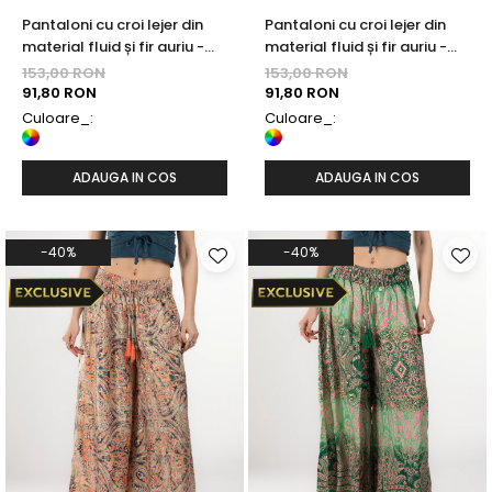
Pantaloni cu croi lejer din
Pantaloni cu croi lejer din
material fluid și fir auriu -
material fluid și fir auriu -
Model 41
Model 40
153,00 RON
153,00 RON
91,80 RON
91,80 RON
Culoare_:
Culoare_:
ADAUGA IN COS
ADAUGA IN COS
-40%
-40%