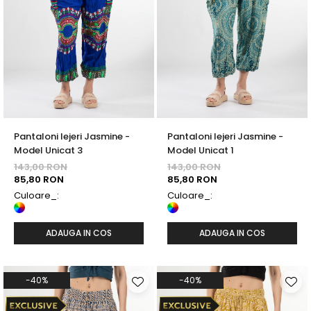
Fuste
Borsete și Genți
Salopete
Căciuli
Rochii
RUCSACURI
Rucsacuri Mari cu Print
Rucsacuri Mari
Rucsacuri Mici
Pantaloni lejeri Jasmine -
Pantaloni lejeri Jasmine -
ACCESORII
Model Unicat 3
Model Unicat 1
Genți și Borsete
143,00 RON
143,00 RON
Pălării
85,80 RON
85,80 RON
Culoare_:
Culoare_:
Bijuterii
Eșarfe
PRODUSE DE RELAXARE
ADAUGA IN COS
ADAUGA IN COS
Produse pentru Baie
Lumânări Parfumate
-40%
-40%
Bijuterii Energetice
Diverse