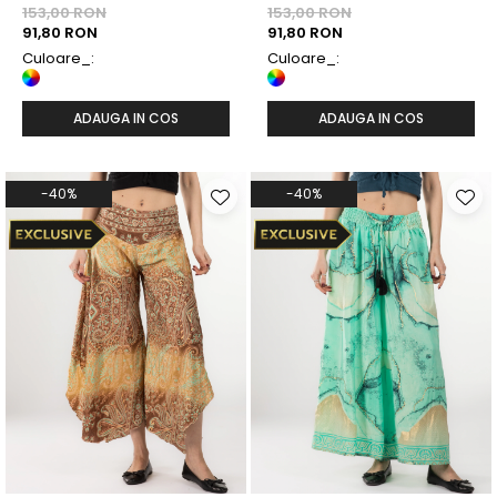
Model 44
Model 43
153,00 RON
153,00 RON
91,80 RON
91,80 RON
Culoare_:
Culoare_:
ADAUGA IN COS
ADAUGA IN COS
-40%
-40%