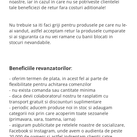
noastre, iar in cazul in care nu se potriveste clientelei
ACCESORII DE IARNĂ
tale beneficiezi de retur fara costuri aditionale!
Căciuli
Eșarfe
Nu trebuie sa iti faci griji pentru produsele pe care nu le-
ai vandut, astfel acceptam retur la produsele cumparate
Bentițe
si ai siguranta ca nu vei ramane cu banii blocati in
Mănuși
stocuri nevandabile.
Jambiere din Lână
Eșarfe Cașmir
Beneficiile revanzatorilor
:
- oferim termen de plata, in acest fel ai parte de
flexibilitate pentru achitarea comenzilor
- nu exista comanda sau cantitate minima
- daca devii colaboratorul nostru te rasplatim cu
transport gratuit si discounturi suplimentare
- periodic aducem produse noi in stoc si adaugam
categorii noi prin care acoperim toate sezoanele
(primavara, vara, toamna, iarna)
- asiguram publicitate pe retelele noastre de socializare,
Facebook si Instagram, unde avem o audienta de peste
20.000 de oameni si astfel indreptam clientii catre