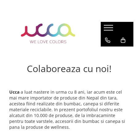
FEMEI
Festival
BĂRBAȚI
ZEN
PROMOȚII
Șalvari
FEMEI
ÎMBRĂCĂMINTE
ÎMBRĂCĂMINTE
BEȚIȘOARE, CONURI ȘI FUMIGAȚIE
Rochii
Șalvari
Rochii
Cămăși
Argentina
Pantaloni
Pantaloni
Topuri
Șalvari
India
Rochii
Pantaloni
Hanorace
Nepal
Fuste
Colaboreaza cu noi!
Topuri
Șalvari
Pantaloni
Accesorii
Sarafane și salopete
BĂRBAȚI
Fuste
Tricouri
Bhutan
Îmbrăcăminte bărbați
COPII
Salopete
Jachete
BOLURI TIBETANE
Rucsacuri si Borsete
Ucca
a luat nastere in urma cu 8 ani, iar acum este cel
Hanorace
RUCSACURI
LICHIDARE STOC
mai mare importator de produse din Nepal din tara,
Compleuri
Rucsacuri Mari cu Print
acestea fiind realizate din bumbac, canepa si diferite
Poncho și Cardigane
materiale reciclabile. In prezent portofoliul nostru este
Rucsacuri Mari
alcatuit din 10.000 de produse, de la imbracaminte
Jachete
Rucsacuri Mici
pentru toate varstele, accesorii din bumbac si canepa si
MADE IN INDIA
ACCESORII
pana la produse de wellness.
Pantaloni
Brățări