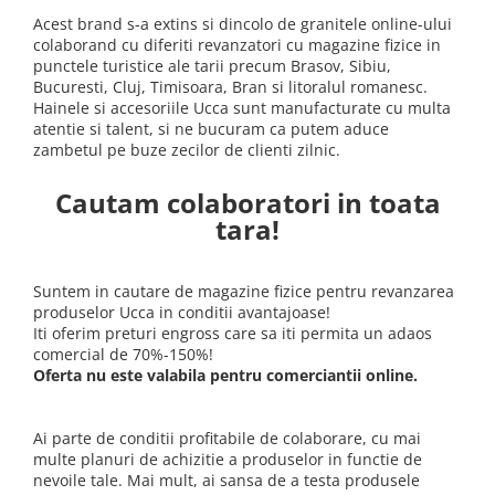
Fuste
Borsete și Genți
Acest brand s-a extins si dincolo de granitele online-ului
Salopete
colaborand cu diferiti revanzatori cu magazine fizice in
Căciuli
punctele turistice ale tarii precum Brasov, Sibiu,
Rochii
Bucuresti, Cluj, Timisoara, Bran si litoralul romanesc.
RUCSACURI
Hainele si accesoriile Ucca sunt manufacturate cu multa
atentie si talent, si ne bucuram ca putem aduce
Rucsacuri Mari cu Print
zambetul pe buze zecilor de clienti zilnic.
Rucsacuri Mari
Rucsacuri Mici
C
autam colaboratori in toata
ACCESORII
tara!
Genți și Borsete
Pălării
Suntem in cautare de magazine fizice pentru revanzarea
produselor Ucca in conditii avantajoase!
Bijuterii
Iti oferim preturi engross care sa iti permita un adaos
Eșarfe
comercial de 70%-150%!
PRODUSE DE RELAXARE
Oferta nu este valabila pentru comerciantii online.
Produse pentru Baie
Lumânări Parfumate
Ai parte de conditii profitabile de colaborare, cu mai
multe planuri de achizitie a produselor in functie de
Bijuterii Energetice
nevoile tale. Mai mult, ai sansa de a testa produsele
Diverse