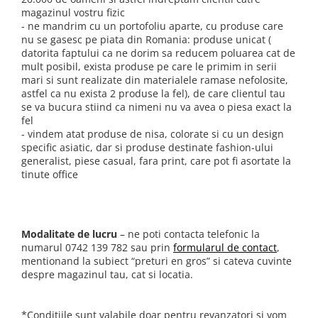
magazinul vostru fizic
- ne mandrim cu un portofoliu aparte, cu produse care
nu se gasesc pe piata din Romania: produse unicat (
datorita faptului ca ne dorim sa reducem poluarea cat de
mult posibil, exista produse pe care le primim in serii
mari si sunt realizate din materialele ramase nefolosite,
astfel ca nu exista 2 produse la fel), de care clientul tau
se va bucura stiind ca nimeni nu va avea o piesa exact la
fel
- vindem atat produse de nisa, colorate si cu un design
specific asiatic, dar si produse destinate fashion-ului
generalist, piese casual, fara print, care pot fi asortate la
tinute office
Modalitate de lucru
– ne poti contacta telefonic la
numarul 0742 139 782 sau prin
formularul de contact
,
mentionand la subiect “preturi en gros” si cateva cuvinte
despre magazinul tau, cat si locatia.
*Conditiile sunt valabile doar pentru revanzatori si vom