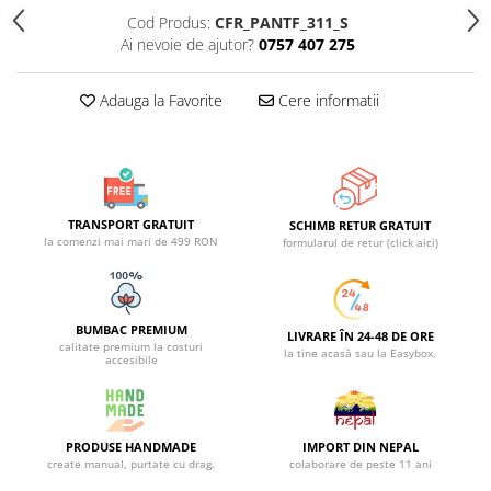
Cod Produs:
CFR_PANTF_311_S
Ai nevoie de ajutor?
0757 407 275
Adauga la Favorite
Cere informatii
TRANSPORT GRATUIT
SCHIMB RETUR GRATUIT
la comenzi mai mari de 499 RON
formularul de retur (click aici)
BUMBAC PREMIUM
LIVRARE ÎN 24-48 DE ORE
calitate premium la costuri
la tine acasă sau la Easybox.
accesibile
PRODUSE HANDMADE
IMPORT DIN NEPAL
create manual, purtate cu drag.
colaborare de peste 11 ani