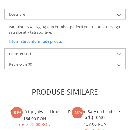
Descriere
Pantaloni 3/4 Leggings din bumbac perfecti pentru orele de yoga
sau alte ativitati sportive.
Informatii conformitate produs
Caracteristici
Review-uri
(0)
PRODUSE SIMILARE
Salopetă tip șalvar - Lime
Pantaloni Sary cu broderie -
-54%
-36%
Gri și Khaki
164,00 RON
137,00 RON
de la 75,00 RON
88,00 RON