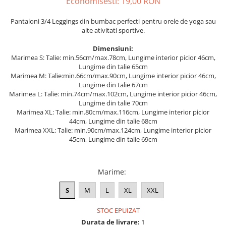
Economisesti:
19,00
RON
ACCESORII DE IARNĂ
Pantaloni 3/4 Leggings din bumbac perfecti pentru orele de yoga sau
Căciuli
alte ativitati sportive.
Eșarfe
Dimensiuni:
Bentițe
Marimea S: Talie: min.56cm/max.78cm, Lungime interior picior 46cm,
Mănuși
Lungime din talie 65cm
Marimea M: Talie:min.66cm/max.90cm, Lungime interior picior 46cm,
Jambiere din Lână
Lungime din talie 67cm
Eșarfe Cașmir
Marimea L: Talie: min.74cm/max.102cm, Lungime interior picior 46cm,
Lungime din talie 70cm
Marimea XL: Talie: min.80cm/max.116cm, Lungime interior picior
44cm, Lungime din talie 68cm
Marimea XXL: Talie: min.90cm/max.124cm, Lungime interior picior
45cm, Lungime din talie 69cm
Marime
:
S
M
L
XL
XXL
STOC EPUIZAT
Durata de livrare:
1