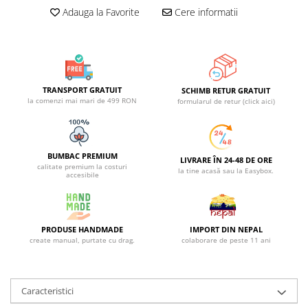
Adauga la Favorite
Cere informatii
TRANSPORT GRATUIT
SCHIMB RETUR GRATUIT
la comenzi mai mari de 499 RON
formularul de retur (click aici)
BUMBAC PREMIUM
LIVRARE ÎN 24-48 DE ORE
calitate premium la costuri
la tine acasă sau la Easybox.
accesibile
PRODUSE HANDMADE
IMPORT DIN NEPAL
create manual, purtate cu drag.
colaborare de peste 11 ani
Caracteristici