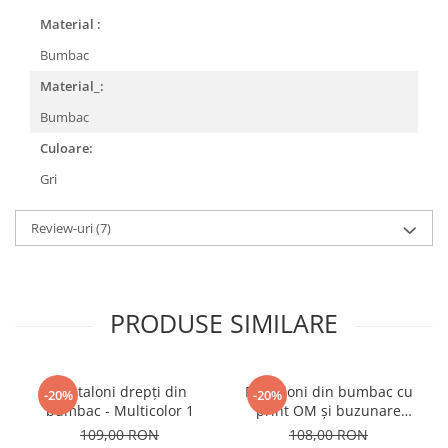
Material :
Bumbac
Material_:
Bumbac
Culoare:
Gri
Review-uri
(7)
PRODUSE SIMILARE
Pantaloni drepți din
Pantaloni din bumbac cu
-20%
-20%
bumbac - Multicolor 1
print OM și buzunare
frontale - Teal
109,00 RON
108,00 RON