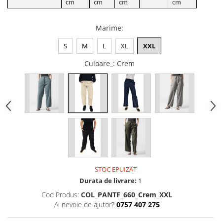
cm
cm
cm
cm
Marime
:
S
M
L
XL
XXL
Culoare_
: Crem
STOC EPUIZAT
Durata de livrare:
1
Cod Produs:
COL_PANTF_660_Crem_XXL
Ai nevoie de ajutor?
0757 407 275