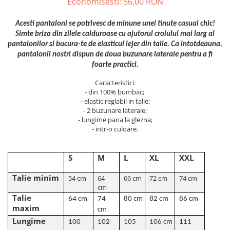
Economisesti:
56,00
RON
ACCESORII DE IARNĂ
Acesti pantaloni se potrivesc de minune unei tinute casual chic!
Căciuli
Simte briza din zilele calduroase cu ajutorul croiulul mai larg al
Eșarfe
pantalonilor si bucura-te de elasticul lejer din talie. Ca intotdeauna,
Bentițe
pantalonii nostri dispun de doua buzunare laterale pentru a fi
foarte practici.
Mănuși
Jambiere din Lână
Caracteristici:
- din 100% bumbac;
Eșarfe Cașmir
- elastic reglabil in talie;
- 2 buzunare laterale;
- lungime pana la glezna;
- intr-o culoare.
S
M
L
XL
XXL
Talie minim
54 cm
64
66 cm
72 cm
74 cm
cm
Talie
64 cm
74
80 cm
82 cm
86 cm
maxim
cm
Lungime
100
102
105
106 cm
111