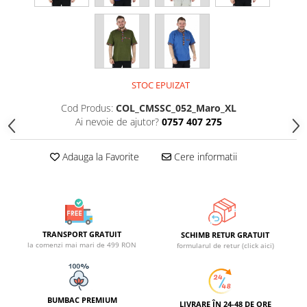
STOC EPUIZAT
Cod Produs:
COL_CMSSC_052_Maro_XL
Ai nevoie de ajutor?
0757 407 275
Adauga la Favorite
Cere informatii
TRANSPORT GRATUIT
SCHIMB RETUR GRATUIT
la comenzi mai mari de 499 RON
formularul de retur (click aici)
BUMBAC PREMIUM
LIVRARE ÎN 24-48 DE ORE