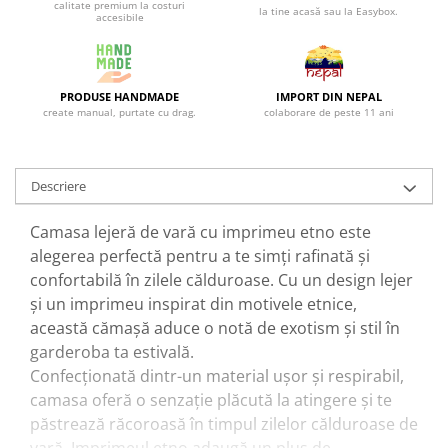
calitate premium la costuri
la tine acasă sau la Easybox.
accesibile
PRODUSE HANDMADE
IMPORT DIN NEPAL
create manual, purtate cu drag.
colaborare de peste 11 ani
Descriere
Camasa lejeră de vară cu imprimeu etno este
alegerea perfectă pentru a te simți rafinată și
confortabilă în zilele călduroase. Cu un design lejer
și un imprimeu inspirat din motivele etnice,
această cămașă aduce o notă de exotism și stil în
garderoba ta estivală.
Confecționată dintr-un material ușor și respirabil,
camasa oferă o senzație plăcută la atingere și te
păstrează răcoroasă în timpul zilelor călduroase de