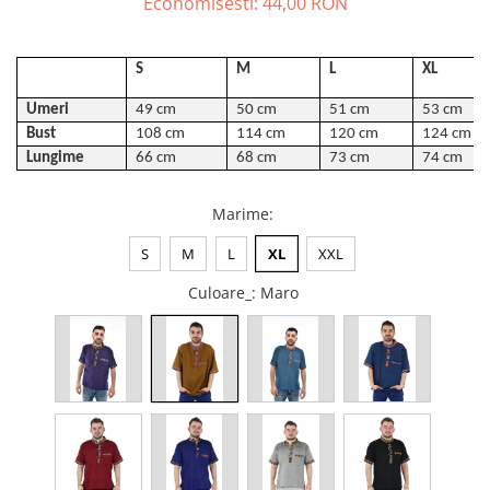
Economisesti:
44,00
RON
ACCESORII DE IARNĂ
Căciuli
S
M
L
XL
Eșarfe
Umeri
49
cm
50 cm
51 cm
5
3
cm
Bentițe
Bust
1
08
cm
114 cm
12
0
cm
124 cm
Mănuși
Lungime
66 cm
68
cm
7
3
cm
74 cm
Jambiere din Lână
Eșarfe Cașmir
Marime
:
S
M
L
XL
XXL
Culoare_
: Maro