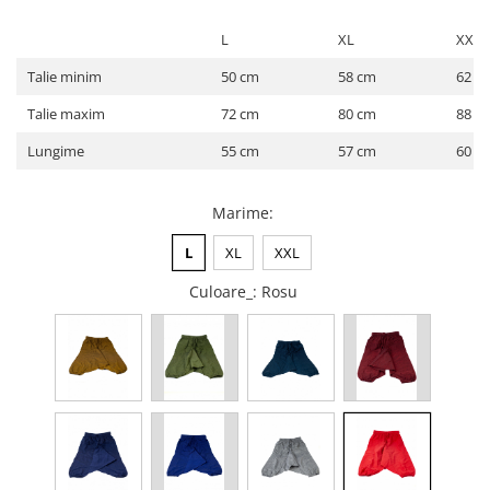
ACCESORII DE IARNĂ
L
XL
XXL
Căciuli
Talie minim
50 cm
58 cm
62 c
Eșarfe
Talie maxim
72 cm
80 cm
88 c
Bentițe
Mănuși
Lungime
55 cm
57 cm
60 c
Jambiere din Lână
Eșarfe Cașmir
Marime
:
L
XL
XXL
Culoare_
: Rosu