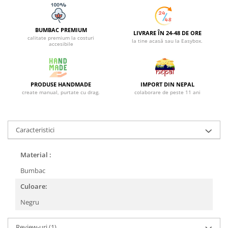
BUMBAC PREMIUM
LIVRARE ÎN 24-48 DE ORE
calitate premium la costuri
la tine acasă sau la Easybox.
accesibile
PRODUSE HANDMADE
IMPORT DIN NEPAL
create manual, purtate cu drag.
colaborare de peste 11 ani
Caracteristici
Material :
Bumbac
Culoare:
Negru
Review-uri
(1)