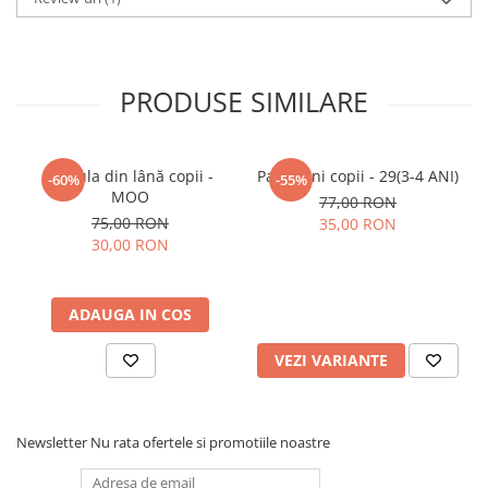
PRODUSE SIMILARE
Căciula din lână copii -
Pantaloni copii - 29(3-4 ANI)
-60%
-55%
MOO
77,00 RON
75,00 RON
35,00 RON
30,00 RON
ADAUGA IN COS
VEZI VARIANTE
Newsletter
Nu rata ofertele si promotiile noastre