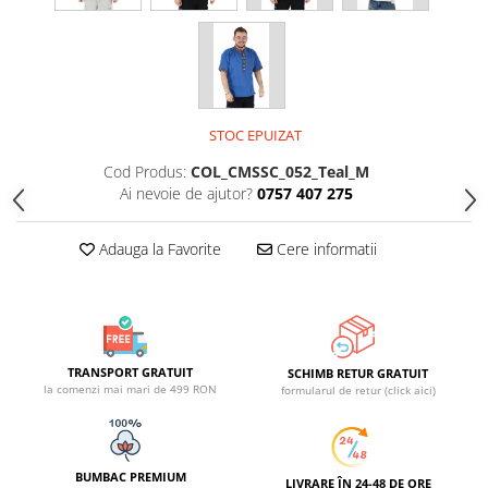
STOC EPUIZAT
Cod Produs:
COL_CMSSC_052_Teal_M
Ai nevoie de ajutor?
0757 407 275
Adauga la Favorite
Cere informatii
TRANSPORT GRATUIT
SCHIMB RETUR GRATUIT
la comenzi mai mari de 499 RON
formularul de retur (click aici)
BUMBAC PREMIUM
LIVRARE ÎN 24-48 DE ORE