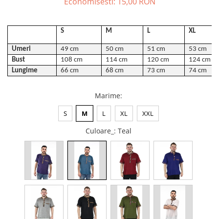
Economisesti:
15,00
RON
ACCESORII DE IARNĂ
Căciuli
S
M
L
XL
Eșarfe
Umeri
49
cm
50 cm
51 cm
5
3
cm
Bentițe
Bust
1
08
cm
114 cm
12
0
cm
124 cm
Mănuși
Lungime
66 cm
68
cm
7
3
cm
74 cm
Jambiere din Lână
Eșarfe Cașmir
Marime
:
S
M
L
XL
XXL
Culoare_
: Teal