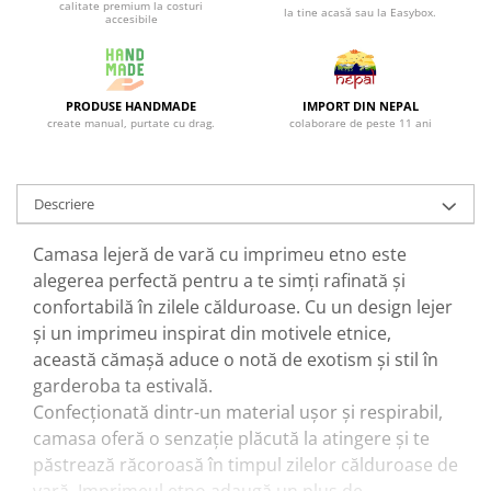
calitate premium la costuri
la tine acasă sau la Easybox.
accesibile
PRODUSE HANDMADE
IMPORT DIN NEPAL
create manual, purtate cu drag.
colaborare de peste 11 ani
Descriere
Camasa lejeră de vară cu imprimeu etno este
alegerea perfectă pentru a te simți rafinată și
confortabilă în zilele călduroase. Cu un design lejer
și un imprimeu inspirat din motivele etnice,
această cămașă aduce o notă de exotism și stil în
garderoba ta estivală.
Confecționată dintr-un material ușor și respirabil,
camasa oferă o senzație plăcută la atingere și te
păstrează răcoroasă în timpul zilelor călduroase de