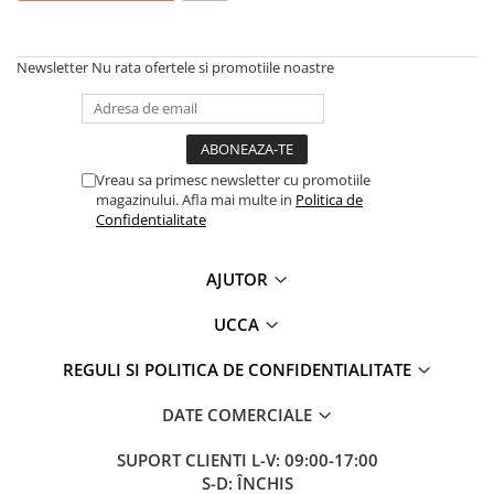
Fuste
Borsete și Genți
Salopete
Căciuli
Newsletter
Nu rata ofertele si promotiile noastre
Rochii
RUCSACURI
Rucsacuri Mari cu Print
Rucsacuri Mari
Vreau sa primesc newsletter cu promotiile
Rucsacuri Mici
magazinului. Afla mai multe in
Politica de
Confidentialitate
ACCESORII
Genți și Borsete
AJUTOR
Pălării
Bijuterii
UCCA
Eșarfe
REGULI SI POLITICA DE CONFIDENTIALITATE
PRODUSE DE RELAXARE
Produse pentru Baie
DATE COMERCIALE
Lumânări Parfumate
SUPORT CLIENTI
L-V: 09:00-17:00
Bijuterii Energetice
S-D: ÎNCHIS
Diverse