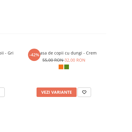
ii - Gri
Camasa de copii cu dungi - Crem
Camasa co
-42%
-56%
55,00 RON
32,00 RON
6
VEZI VARIANTE
V