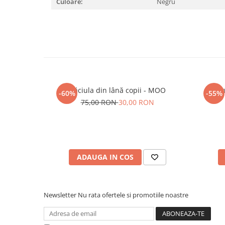
Culoare:
Negru
Căciula din lână copii - MOO
Pa
-60%
-55%
75,00 RON
30,00 RON
ADAUGA IN COS
Newsletter
Nu rata ofertele si promotiile noastre