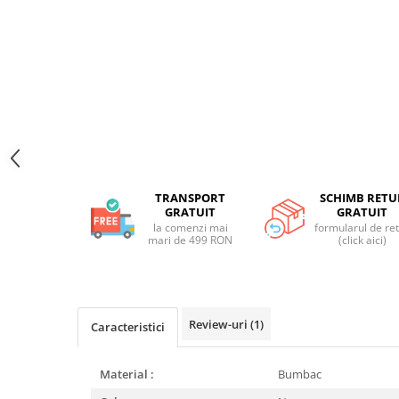
Genți și Borsete
Pălării
Bijuterii
Eșarfe
PRODUSE DE RELAXARE
Produse pentru Baie
Lumânări Parfumate
Bijuterii Energetice
TRANSPORT
SCHIMB RETU
Diverse
GRATUIT
GRATUIT
la comenzi mai
formularul de re
ACCESORII DE IARNĂ
mari de 499 RON
(click aici)
Căciuli
Eșarfe
Bentițe
Review-uri
(1)
Caracteristici
Mănuși
Jambiere din Lână
Material :
Bumbac
Eșarfe Cașmir