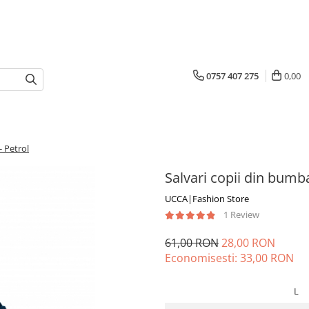
0757 407 275
0,00
- Petrol
Salvari copii din bumba
UCCA|Fashion Store
1 Review
61,00 RON
28,00 RON
Economisesti:
33,00
RON
L