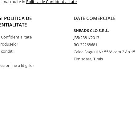
la mai multe in
Politica de Confidentialitate
SI POLITICA DE
DATE COMERCIALE
NTIALITATE
3HEADS CLO S.R.L.
e Confidentialitate
J35/2381/2013
Produselor
RO 32268681
 conditii
Calea Sagului Nr.55/A cam.2 Ap.15
Timisoara, Timis
a online a litigiilor