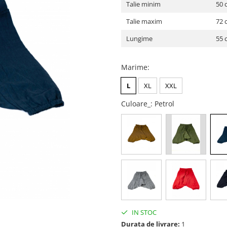
Talie minim
50 
Talie maxim
72 
Lungime
55 
Marime
:
L
XL
XXL
Culoare_
: Petrol
IN STOC
Durata de livrare:
1