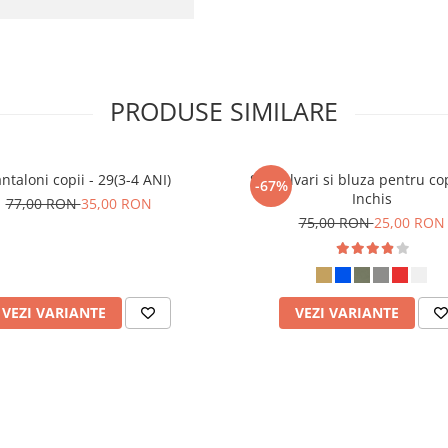
PRODUSE SIMILARE
ntaloni copii - 29(3-4 ANI)
Set salvari si bluza pentru cop
-67%
Inchis
77,00 RON
35,00 RON
75,00 RON
25,00 RON
VEZI VARIANTE
VEZI VARIANTE