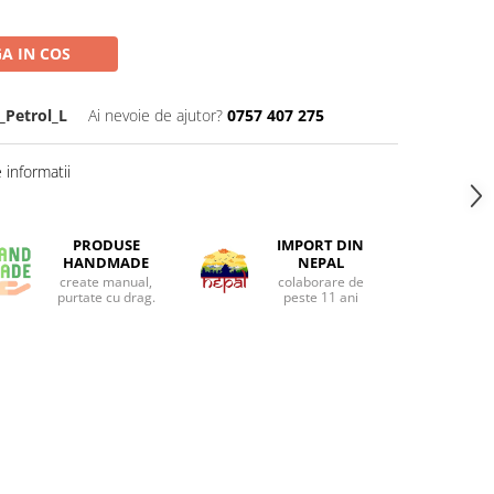
A IN COS
Petrol_L
Ai nevoie de ajutor?
0757 407 275
informatii
PRODUSE
IMPORT DIN
HANDMADE
NEPAL
create manual,
colaborare de
purtate cu drag.
peste 11 ani