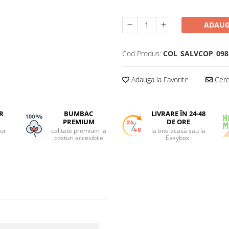
ADAUG
Cod Produs:
COL_SALVCOP_098_
Adauga la Favorite
Cere 
R
BUMBAC
LIVRARE ÎN 24-48
PREMIUM
DE ORE
tur
calitate premium la
la tine acasă sau la
costuri accesibile
Easybox.