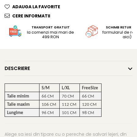
ADAUGA LA FAVORITE
CERE INFORMATII
TRANSPORT GRATUIT
SCHIMB RETUR G
la comenzi mai mari de
formularul de retu
499 RON
aici)
DESCRIERE
S/M
L/XL
FreeSize
Talie minim
66 CM
70 CM
66 CM
Talie maxim
106 CM
112 CM
120 CM
Lungime
96 CM
101 CM
98 CM
Alege sa iesi din tipare cu o pereche de salvari lejeri, din