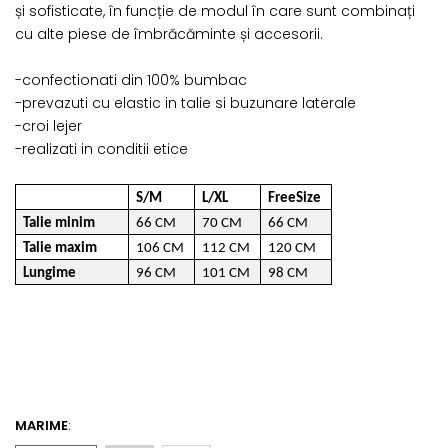
și sofisticate, în funcție de modul în care sunt combinați
cu alte piese de îmbrăcăminte și accesorii.
-confectionati din 100% bumbac
-prevazuti cu elastic in talie si buzunare laterale
-croi lejer
-realizati in conditii etice
S/M
L/XL
FreeSize
Talie minim
66 CM
70 CM
66 CM
Talie maxim
106 CM
112 CM
120 CM
Lungime
96 CM
101 CM
98 CM
MARIME
: