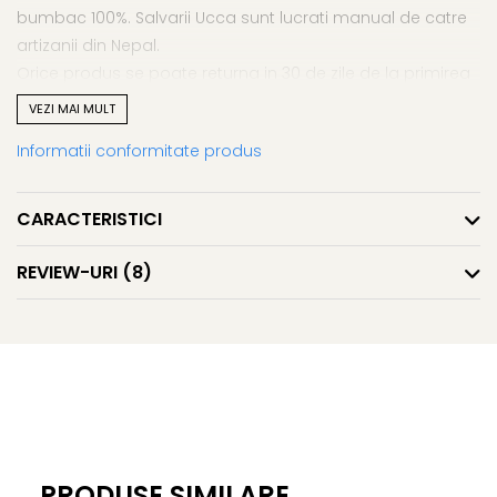
bumbac 100%. Salvarii Ucca sunt lucrati manual de catre
artizanii din Nepal.
Orice produs se poate returna in 30 de zile de la primirea
comenzii.
VEZI MAI MULT
Informatii conformitate produs
Alege sa iesi din tipare cu o pereche de salvari lejeri, din
bumbac 100%.
CARACTERISTICI
REVIEW-URI
(8)
PRODUSE SIMILARE