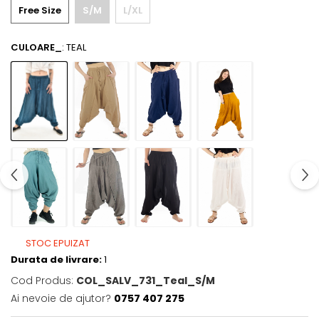
Free Size
S/M
L/XL
CULOARE_
: TEAL
STOC EPUIZAT
Durata de livrare:
1
Cod Produs:
COL_SALV_731_Teal_S/M
Ai nevoie de ajutor?
0757 407 275