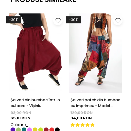
-30%
-30%
Șalvari din bumbac într-o
Șalvari patch din bumbac
culoare - Vișiniu
cu imprimeu - Model
Surpriză
93,00 RON
120,00 RON
65,10 RON
84,00 RON
Culoare_: