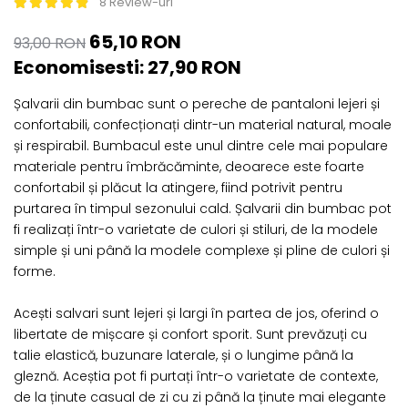
8 Review-uri
ACCESORII DE IARNĂ
65,10 RON
93,00 RON
Căciuli
Economisesti:
27,90
RON
Eșarfe
Bentițe
Șalvarii din bumbac sunt o pereche de pantaloni lejeri și
Mănuși
confortabili, confecționați dintr-un material natural, moale
Jambiere din Lână
și respirabil. Bumbacul este unul dintre cele mai populare
materiale pentru îmbrăcăminte, deoarece este foarte
Eșarfe Cașmir
confortabil și plăcut la atingere, fiind potrivit pentru
purtarea în timpul sezonului cald. Șalvarii din bumbac pot
fi realizați într-o varietate de culori și stiluri, de la modele
simple și uni până la modele complexe și pline de culori și
forme.
Acești salvari sunt lejeri și largi în partea de jos, oferind o
libertate de mișcare și confort sporit. Sunt prevăzuți cu
talie elastică, buzunare laterale, și o lungime până la
gleznă. Aceștia pot fi purtați într-o varietate de contexte,
de la ținute casual de zi cu zi până la ținute mai elegante