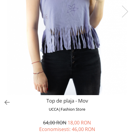
Fuste
Borsete și Genți
Salopete
Căciuli
Rochii
RUCSACURI
Rucsacuri Mari cu Print
Rucsacuri Mari
Rucsacuri Mici
ACCESORII
Genți și Borsete
Pălării
Bijuterii
Eșarfe
Top de plaja - Mov
PRODUSE DE RELAXARE
UCCA|Fashion Store
Produse pentru Baie
Lumânări Parfumate
64,00 RON
18,00 RON
Bijuterii Energetice
Economisesti:
46,00
RON
Diverse