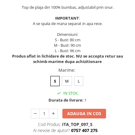
ACCESORII DE IARNĂ
Top de plaja din 100% bumbac, adjustabil prin snur.
Căciuli
IMPORTANT
:
A se spala de mana separat in apa rece.
Eșarfe
Bentițe
Dimensiuni:
Mănuși
S - Bust: 80 cm
M - Bust: 90 cm
Jambiere din Lână
L - Bust: 96 cm
Eșarfe Cașmir
Produs aflat in lichidare de stoc. NU se accepta retur sau
schimb marime dupa achizitionare
Marime
:
S
M
L
IN STOC
Durata de livrare:
1
ADAUGA IN COS
Cod Produs:
ITA_TOP_097_S
Ai nevoie de ajutor?
0757 407 275