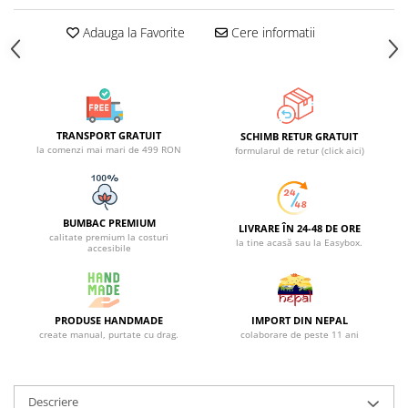
Adauga la Favorite
Cere informatii
TRANSPORT GRATUIT
SCHIMB RETUR GRATUIT
la comenzi mai mari de 499 RON
formularul de retur (click aici)
BUMBAC PREMIUM
LIVRARE ÎN 24-48 DE ORE
calitate premium la costuri
la tine acasă sau la Easybox.
accesibile
PRODUSE HANDMADE
IMPORT DIN NEPAL
create manual, purtate cu drag.
colaborare de peste 11 ani
Descriere