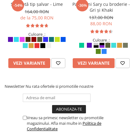
Salopetă tip șalvar - Lime
Pantaloni Sary cu broderie -
-54%
-36%
Gri și Khaki
164,00 RON
137,00 RON
de la 75,00 RON
88,00 RON
Culoare_:
Culoare_:
VEZI VARIANTE
VEZI VARIANTE
Newsletter
Nu rata ofertele si promotiile noastre
Vreau sa primesc newsletter cu promotiile
magazinului. Afla mai multe in
Politica de
Confidentialitate