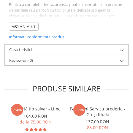
Pentru a completa tinuta, aceasta poate fi asortata cu o pereche
de sandale sau pantofi cu toc, bijuterii delicate si o geanta
eleganta. Rochia din bumbac lejera cu broderie este o alegere
perfecta pentru orice femeie care doreste sa arate rafinata si
sofisticata in timpul verii.
VEZI MAI MULT
Informatii conformitate produs
-confectionata din 100% bumbac
-versatila
-realizata in conditii etice
Caracteristici
-made in Nepal
Review-uri
(0)
PRODUSE SIMILARE
Salopetă tip șalvar - Lime
Pantaloni Sary cu broderie -
-54%
-36%
Gri și Khaki
164,00 RON
137,00 RON
de la 75,00 RON
88,00 RON