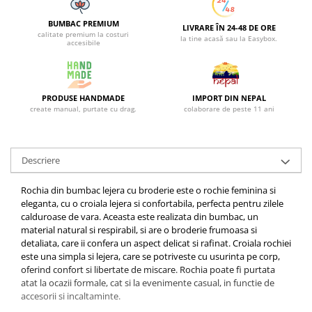
BUMBAC PREMIUM
LIVRARE ÎN 24-48 DE ORE
calitate premium la costuri
la tine acasă sau la Easybox.
accesibile
PRODUSE HANDMADE
IMPORT DIN NEPAL
create manual, purtate cu drag.
colaborare de peste 11 ani
Descriere
Rochia din bumbac lejera cu broderie este o rochie feminina si
eleganta, cu o croiala lejera si confortabila, perfecta pentru zilele
calduroase de vara. Aceasta este realizata din bumbac, un
material natural si respirabil, si are o broderie frumoasa si
detaliata, care ii confera un aspect delicat si rafinat. Croiala rochiei
este una simpla si lejera, care se potriveste cu usurinta pe corp,
oferind confort si libertate de miscare. Rochia poate fi purtata
atat la ocazii formale, cat si la evenimente casual, in functie de
accesorii si incaltaminte.