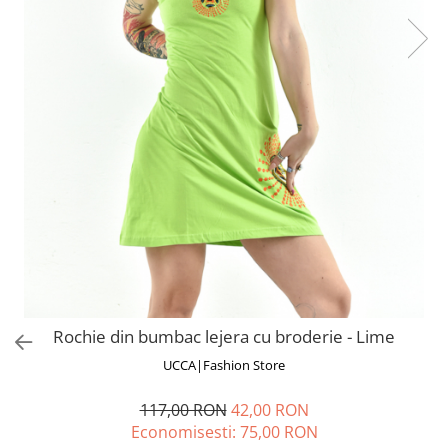
Fuste
Borsete și Genți
Salopete
Căciuli
Rochii
RUCSACURI
Rucsacuri Mari cu Print
Rucsacuri Mari
Rucsacuri Mici
ACCESORII
Genți și Borsete
Pălării
Bijuterii
Eșarfe
Rochie din bumbac lejera cu broderie - Lime
PRODUSE DE RELAXARE
UCCA|Fashion Store
Produse pentru Baie
Lumânări Parfumate
117,00 RON
42,00 RON
Bijuterii Energetice
Economisesti:
75,00
RON
Diverse