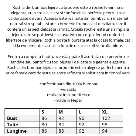
ACCESORII DE IARNĂ
Rochia din bumbac lejera cu broderie este o rochie feminina si
eleganta, cu o croiala lejera si confortabila, perfecta pentru zilele
Căciuli
calduroase de vara. Aceasta este realizata din bumbac, un material
natural si respirabil, si are o broderie frumoasa si detaliata, care ii
Eșarfe
confera un aspect delicat si rafinat. Croiala rochiei este una simpla si
Bentițe
lejera, care se potriveste cu usurinta pe corp, oferind confort si
Mănuși
libertate de miscare. Rochia poate fi purtata atat la ocazii formale, cat
si la evenimente casual, in functie de accesorii si incaltaminte.
Jambiere din Lână
Eșarfe Cașmir
Pentru a completa tinuta, aceasta poate fi asortata cu o pereche de
sandale sau pantofi cu toc, bijuterii delicate si o geanta eleganta.
Rochia din bumbac lejera cu broderie este o alegere perfecta pentru
orice femeie care doreste sa arate rafinata si sofisticata in timpul verii.
-confectionata din 100% bumbac
-versatila
-realizata in conditii etice
-made in Nepal
S
M
L
XL
Bust
86
92
96
102
Talie
80
84
92
98
Lungime
86
88
92
94