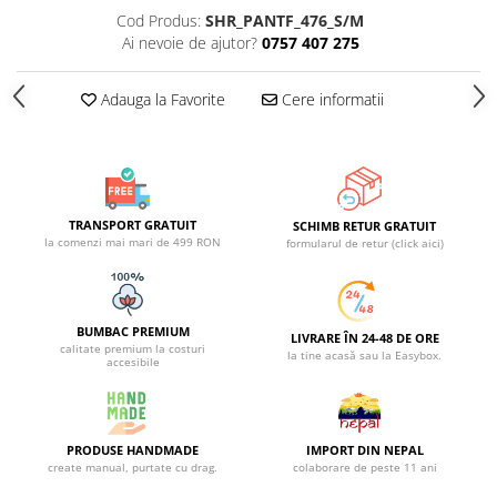
Cod Produs:
SHR_PANTF_476_S/M
Ai nevoie de ajutor?
0757 407 275
Adauga la Favorite
Cere informatii
TRANSPORT GRATUIT
SCHIMB RETUR GRATUIT
la comenzi mai mari de 499 RON
formularul de retur (click aici)
BUMBAC PREMIUM
LIVRARE ÎN 24-48 DE ORE
calitate premium la costuri
la tine acasă sau la Easybox.
accesibile
PRODUSE HANDMADE
IMPORT DIN NEPAL
create manual, purtate cu drag.
colaborare de peste 11 ani