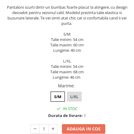
ACCESORII DE IARNĂ
Pantaloni scurti dintr-un bumbac foarte placut la atingere, cu design
deosebit pentru sezonul cald. Modelul prezinta talie elastica si
Căciuli
buzunare laterale. Te vei simti atat chic cat si confortabila cand ii vei
purta.
Eșarfe
Bentițe
S/M
Mănuși
Talie minim: 54 cm
Talie maxim: 60 cm
Jambiere din Lână
Lungime: 40 cm
Eșarfe Cașmir
L/XL
Talie minim: 54 cm
Talie maxim: 68 cm
Lungime: 46 cm
Marime
:
S/M
L/XL
IN STOC
Durata de livrare:
1
ADAUGA IN COS