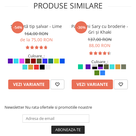
PRODUSE SIMILARE
Salopetă tip șalvar - Lime
Pantaloni Sary cu broderie -
-54%
-36%
Gri și Khaki
164,00 RON
137,00 RON
de la 75,00 RON
88,00 RON
Culoare_:
Culoare_:
VEZI VARIANTE
VEZI VARIANTE
Newsletter
Nu rata ofertele si promotiile noastre