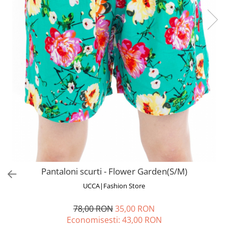
Fuste
Borsete și Genți
Salopete
Căciuli
Rochii
RUCSACURI
Rucsacuri Mari cu Print
Rucsacuri Mari
Rucsacuri Mici
ACCESORII
Genți și Borsete
Pălării
Bijuterii
Eșarfe
Pantaloni scurti - Flower Garden(S/M)
PRODUSE DE RELAXARE
UCCA|Fashion Store
Produse pentru Baie
Lumânări Parfumate
78,00 RON
35,00 RON
Bijuterii Energetice
Economisesti:
43,00
RON
Diverse