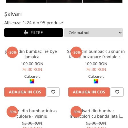
Fuste
Borsete și Genți
Salopete
Șalvari
Căciuli
Rochii
Afiseaza:
1-
24
din
95
produse
RUCSACURI
FILTRE
Rucsacuri Mari cu Print
Rucsacuri Mari
Rucsacuri Mici
Șalvari din bumbac Tie Dye -
Șalvari din bumbac cu șnur în
-30%
-30%
Jamaica
talie și buzunare frontale cu
ACCESORII
fermoar - Multicolor
109,00 RON
109,00 RON
Genți și Borsete
76,30 RON
76,30 RON
Pălării
Culoare_:
Culoare_:
Bijuterii
Eșarfe
ADAUGA IN COS
ADAUGA IN COS
PRODUSE DE RELAXARE
Produse pentru Baie
Șalvari din bumbac într-o
Șalvari din bumbac
-30%
-30%
Lumânări Parfumate
culoare - Vișiniu
multicolori cu bandă lată în
Bijuterii Energetice
talie - Multicolor (produse
93,00 RON
93,00 RON
unicat - diferă nuanțele și
Diverse