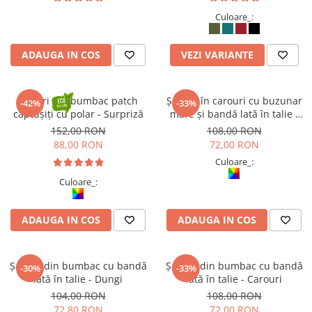
Culoare_:
ADAUGA IN COS
VEZI VARIANTE
Șalvari din bumbac patch
Șalvari în carouri cu buzunar
-42%
-33%
căptușiți cu polar - Surpriză
mare și bandă lată în talie -
Culori calde
152,00 RON
108,00 RON
88,00 RON
72,00 RON
Culoare_:
Culoare_:
ADAUGA IN COS
ADAUGA IN COS
Șalvari din bumbac cu bandă
Șalvari din bumbac cu bandă
-30%
-33%
lată în talie - Dungi
lată în talie - Carouri
104,00 RON
108,00 RON
72,80 RON
72,00 RON