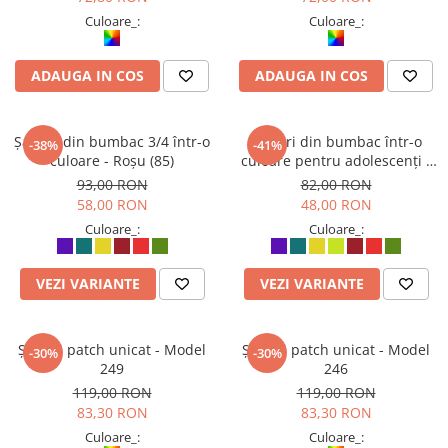
Culoare_:
Culoare_:
ADAUGA IN COS
ADAUGA IN COS
Șalvari din bumbac 3/4 într-o
Șalvari din bumbac într-o
-38%
-41%
culoare - Roșu (85)
culoare pentru adolescenți -
Roșu (75)
93,00 RON
82,00 RON
58,00 RON
48,00 RON
Culoare_:
Culoare_:
VEZI VARIANTE
VEZI VARIANTE
Șalvari patch unicat - Model
Șalvari patch unicat - Model
-30%
-30%
249
246
119,00 RON
119,00 RON
83,30 RON
83,30 RON
Culoare_:
Culoare_: