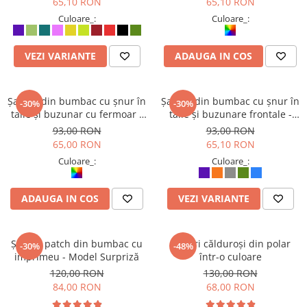
65,10 RON
65,10 RON
ordinea culorilor)
ACCESORII DE IARNĂ
Culoare_:
Culoare_:
Căciuli
Eșarfe
VEZI VARIANTE
ADAUGA IN COS
Bentițe
Mănuși
Șalvari din bumbac cu șnur în
Șalvari din bumbac cu șnur în
-30%
-30%
Jambiere din Lână
talie și buzunar cu fermoar -
talie și buzunare frontale -
Eșarfe Cașmir
Multicolor (produse unicat -
Portocaliu
93,00 RON
93,00 RON
diferă nuanțele și ordinea
65,00 RON
65,10 RON
culorilor)
Culoare_:
Culoare_:
ADAUGA IN COS
VEZI VARIANTE
Șalvari patch din bumbac cu
Șalvari călduroși din polar
-30%
-48%
imprimeu - Model Surpriză
într-o culoare
120,00 RON
130,00 RON
84,00 RON
68,00 RON