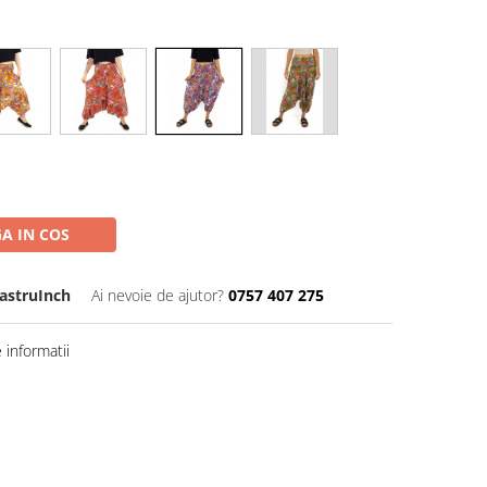
A IN COS
astruInch
Ai nevoie de ajutor?
0757 407 275
informatii