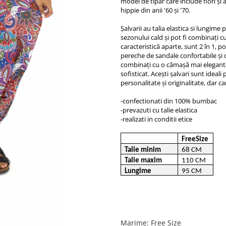
model de tipar care include flori și
hippie din anii '60 și '70.
Șalvarii au talia elastica si lungime
sezonului cald și pot fi combinați cu
caracteristică aparte, sunt 2 în 1, po
pereche de sandale confortabile și o 
combinați cu o cămașă mai elegantă
sofisticat. Acești șalvari sunt ideal
personalitate și originalitate, dar
-confectionati din 100% bumbac
-prevazuti cu talie elastica
-realizati in conditii etice
FreeSize
Talie minim
68 CM
Talie maxim
110 CM
Lungime
95 CM
Marime
:
Free Size