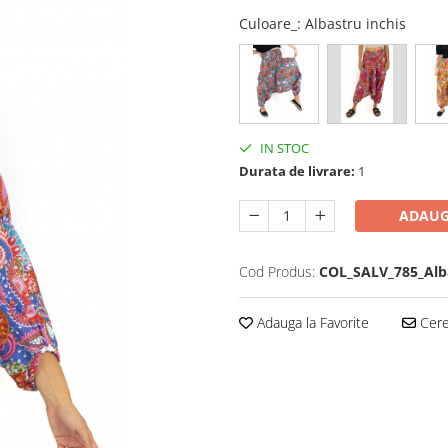
Culoare_
: Albastru inchis
IN STOC
Durata de livrare:
1
ADAUG
Cod Produs:
COL_SALV_785_Alb
Adauga la Favorite
Cere 