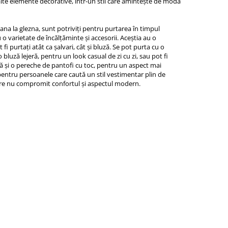
 alte elemente decorative, într-un stil care amintește de moda
 pana la glezna, sunt potriviți pentru purtarea în timpul
 o varietate de încălțăminte și accesorii. Aceștia au o
t fi purtați atât ca șalvari, cât și bluză. Se pot purta cu o
bluză lejeră, pentru un look casual de zi cu zi, sau pot fi
 și o pereche de pantofi cu toc, pentru un aspect mai
i pentru persoanele care caută un stil vestimentar plin de
 care nu compromit confortul și aspectul modern.