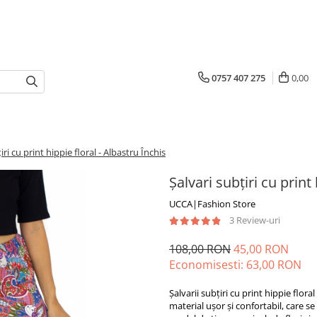
0757 407 275
0,00
iri cu print hippie floral - Albastru Închis
Șalvari subțiri cu print
UCCA|Fashion Store
3 Review-uri
108,00 RON
45,00 RON
Economisesti:
63,00
RON
Șalvarii subțiri cu print hippie flor
material ușor și confortabil, care se