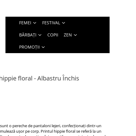
FEMEI
FESTIVAL
BĂRBAȚI
COPII
ZEN
PROMOȚII
 hippie floral - Albastru Închis
al sunt o pereche de pantaloni lejeri, confecționați dintr-un
 mulează ușor pe corp. Printul hippie floral se referă la un