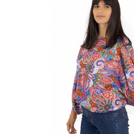
Genți și Borsete
Pălării
Bijuterii
Eșarfe
PRODUSE DE RELAXARE
Produse pentru Baie
Lumânări Parfumate
Bijuterii Energetice
Diverse
ACCESORII DE IARNĂ
Căciuli
Eșarfe
Bentițe
Mănuși
Jambiere din Lână
Eșarfe Cașmir