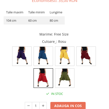
Economisesti:
35,00
RON
ACCESORII DE IARNĂ
Talie maxim
Talie minim
Lungime
Căciuli
Eșarfe
104 cm
60 cm
80 cm
Bentițe
Mănuși
Marime
:
Free Size
Jambiere din Lână
Culoare_
: Rosu
Eșarfe Cașmir
IN STOC
ADAUGA IN COS