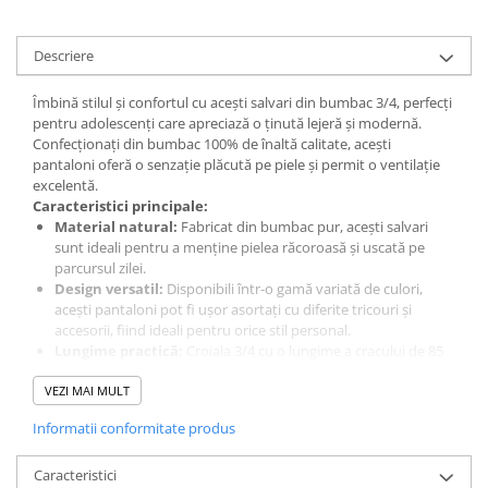
Descriere
Îmbină stilul și confortul cu acești salvari din bumbac 3/4, perfecți
pentru adolescenți care apreciază o ținută lejeră și modernă.
Confecționați din bumbac 100% de înaltă calitate, acești
pantaloni oferă o senzație plăcută pe piele și permit o ventilație
excelentă.
Caracteristici principale:
Material natural:
Fabricat din bumbac pur, acești salvari
sunt ideali pentru a menține pielea răcoroasă și uscată pe
parcursul zilei.
Design versatil:
Disponibili într-o gamă variată de culori,
acești pantaloni pot fi ușor asortați cu diferite tricouri și
accesorii, fiind ideali pentru orice stil personal.
Lungime practică:
Croiala 3/4 cu o lungime a cracului de 85
cm asigură o potrivire perfectă pentru activități zilnice și
VEZI MAI MULT
momente de relaxare.
Confort sporit:
Croiul lejer și materialul moale permit
Informatii conformitate produs
libertate de mișcare, făcându-i ideali pentru orice activitate
recreativă sau sportivă.
Caracteristici
Întreținere simplă:
Se pot spăla la mașină
însă prima