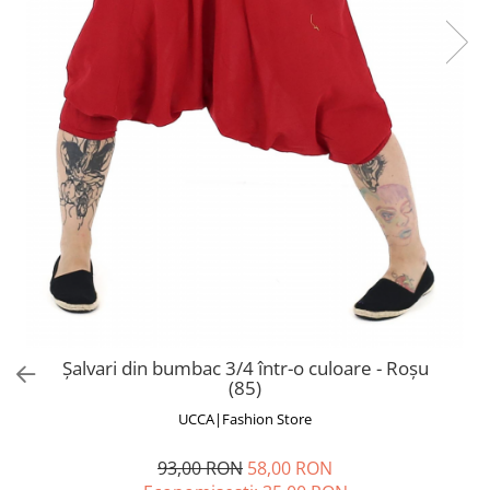
Fuste
Borsete și Genți
Salopete
Căciuli
Rochii
RUCSACURI
Rucsacuri Mari cu Print
Rucsacuri Mari
Rucsacuri Mici
ACCESORII
Genți și Borsete
Pălării
Bijuterii
Eșarfe
Șalvari din bumbac 3/4 într-o culoare - Roșu
PRODUSE DE RELAXARE
(85)
Produse pentru Baie
UCCA|Fashion Store
Lumânări Parfumate
Bijuterii Energetice
93,00 RON
58,00 RON
Diverse