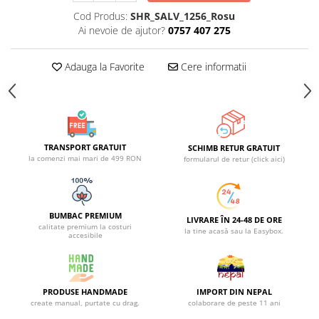
Cod Produs:
SHR_SALV_1256_Rosu
Ai nevoie de ajutor?
0757 407 275
Adauga la Favorite
Cere informatii
TRANSPORT GRATUIT
SCHIMB RETUR GRATUIT
la comenzi mai mari de 499 RON
formularul de retur (click aici)
BUMBAC PREMIUM
LIVRARE ÎN 24-48 DE ORE
calitate premium la costuri
la tine acasă sau la Easybox.
accesibile
PRODUSE HANDMADE
IMPORT DIN NEPAL
create manual, purtate cu drag.
colaborare de peste 11 ani