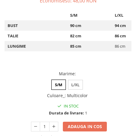
Economisesti:
48,00
RON
ACCESORII DE IARNĂ
S/M
L/XL
Căciuli
Eșarfe
BUST
90 cm
94 cm
Bentițe
TALIE
82 cm
86 cm
Mănuși
LUNGIME
85 cm
86 cm
Jambiere din Lână
Eșarfe Cașmir
Marime
:
S/M
L/XL
Culoare_
:
Multicolor
IN STOC
Durata de livrare:
1
ADAUGA IN COS