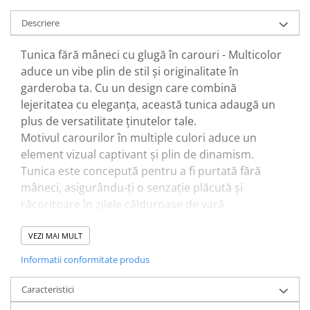
Descriere
Tunica fără mâneci cu glugă în carouri - Multicolor
aduce un vibe plin de stil și originalitate în
garderoba ta. Cu un design care combină
lejeritatea cu eleganța, această tunica adaugă un
plus de versatilitate ținutelor tale.
Motivul carourilor în multiple culori aduce un
element vizual captivant și plin de dinamism.
Tunica este concepută pentru a fi purtată fără
mâneci, asigurându-ți o senzație plăcută și
răcoritoare în zilele călduroase de vară.
Cu gluga adăugând un accent modern și practic,
această tunica în carouri se potrivește perfect atât
VEZI MAI MULT
pentru plimbările relaxante, cât și pentru o zi activă
Informatii conformitate produs
în oraș. Alege Multicolor pentru a completa
garderoba ta cu o piesă vestimentară care emana
Caracteristici
stil și individualitate.