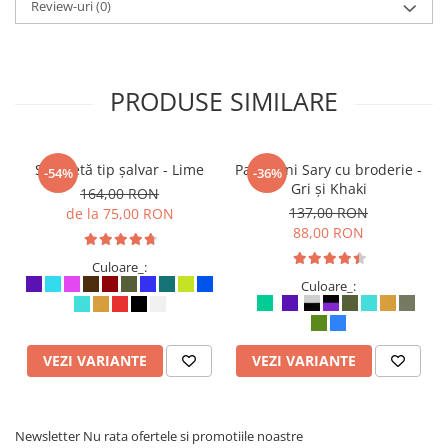
Review-uri
(0)
PRODUSE SIMILARE
Salopetă tip șalvar - Lime
Pantaloni Sary cu broderie -
-54%
-36%
Gri și Khaki
164,00 RON
137,00 RON
de la 75,00 RON
88,00 RON
Culoare_:
Culoare_:
VEZI VARIANTE
VEZI VARIANTE
Newsletter
Nu rata ofertele si promotiile noastre