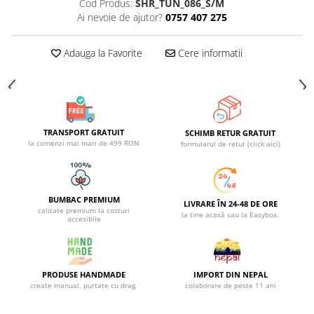
Cod Produs:
SHR_TUN_086_S/M
Ai nevoie de ajutor?
0757 407 275
Adauga la Favorite
Cere informatii
TRANSPORT GRATUIT
SCHIMB RETUR GRATUIT
la comenzi mai mari de 499 RON
formularul de retur (click aici)
BUMBAC PREMIUM
LIVRARE ÎN 24-48 DE ORE
calitate premium la costuri
la tine acasă sau la Easybox.
accesibile
PRODUSE HANDMADE
IMPORT DIN NEPAL
create manual, purtate cu drag.
colaborare de peste 11 ani