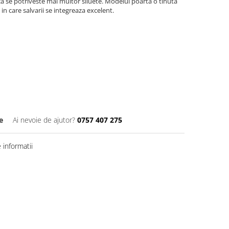
l ca se potriveste mai multor siluete. Modelul poarta o tinuta
 in care salvarii se integreaza excelent.
e
Ai nevoie de ajutor?
0757 407 275
informatii