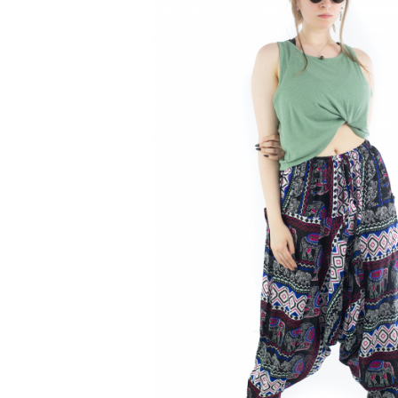
Genți și Borsete
Pălării
Bijuterii
Eșarfe
PRODUSE DE RELAXARE
Produse pentru Baie
Lumânări Parfumate
Bijuterii Energetice
Diverse
ACCESORII DE IARNĂ
Căciuli
Eșarfe
Bentițe
Mănuși
Jambiere din Lână
Eșarfe Cașmir