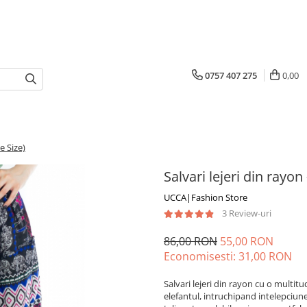
0757 407 275
0,00
e Size)
Salvari lejeri din rayon
UCCA|Fashion Store
3 Review-uri
86,00 RON
55,00 RON
Economisesti:
31,00
RON
Salvari lejeri din rayon cu o multit
elefantul, intruchipand intelepciune