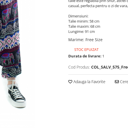
talie este reglabila prin snur, astfe
casual, perfecta pentru o zi de vara,
Dimensiuni:
Talie minim: 58 cm
Talie maxim: 68 cm
Lungime: 91 cm
Marime
:
Free Size
STOC EPUIZAT
Durata de livrare:
1
Cod Produs:
COL_SALV_575_Fre
Adauga la Favorite
Cere 