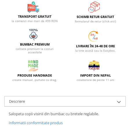
TRANSPORT GRATUIT
SCHIMB RETUR GRATUIT
la comenzi mai mari de 499 RON
formularul de retur (click aici)
BUMBAC PREMIUM
LIVRARE ÎN 24-48 DE ORE
calitate premium la costuri
la tine acasă sau la Easybox.
accesibile
PRODUSE HANDMADE
IMPORT DIN NEPAL
create manual, purtate cu drag.
colaborare de peste 11 ani
Descriere
Salopeta copii visinii din bumbac cu bretele reglabile.
Informatii conformitate produs