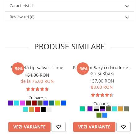
Caracteristici
Review-uri
(0)
PRODUSE SIMILARE
Salopetă tip șalvar - Lime
Pantaloni Sary cu broderie -
-54%
-36%
Gri și Khaki
164,00 RON
137,00 RON
de la 75,00 RON
88,00 RON
Culoare_:
Culoare_:
VEZI VARIANTE
VEZI VARIANTE