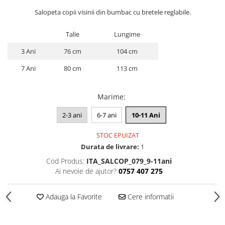
ACCESORII DE IARNĂ
Salopeta copii visinii din bumbac cu bretele reglabile.
Căciuli
Talie
Lungime
Eșarfe
3 Ani
76 cm
104 cm
Bentițe
Mănuși
7 Ani
80 cm
113 cm
Jambiere din Lână
Eșarfe Cașmir
Marime
:
2-3 ani
6-7 ani
10-11 Ani
STOC EPUIZAT
Durata de livrare:
1
Cod Produs:
ITA_SALCOP_079_9-11ani
Ai nevoie de ajutor?
0757 407 275
Adauga la Favorite
Cere informatii