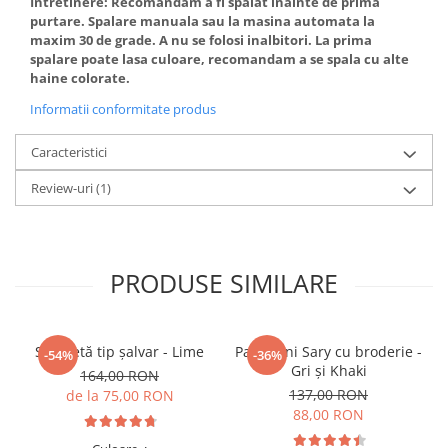
Intretinere: Recomandam a fi spalat inainte de prima
purtare. Spalare manuala sau la masina automata la
maxim 30 de grade. A nu se folosi inalbitori. La prima
spalare poate lasa culoare, recomandam a se spala cu alte
haine colorate.
Informatii conformitate produs
Caracteristici
Review-uri
(1)
PRODUSE SIMILARE
Salopetă tip șalvar - Lime
Pantaloni Sary cu broderie -
-54%
-36%
Gri și Khaki
164,00 RON
137,00 RON
de la 75,00 RON
88,00 RON