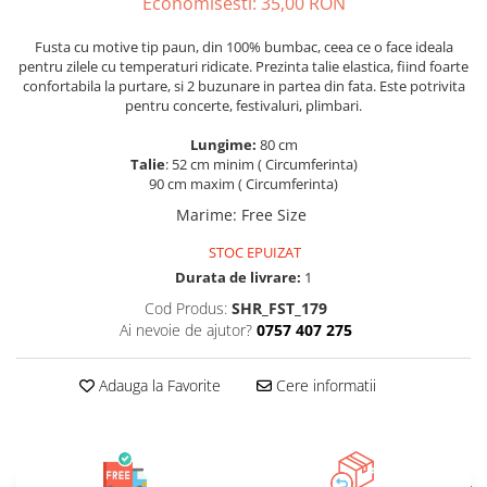
Economisesti:
35,00
RON
ACCESORII DE IARNĂ
Fusta cu motive tip paun, din 100% bumbac, ceea ce o face ideala
Căciuli
pentru zilele cu temperaturi ridicate. Prezinta talie elastica, fiind foarte
Eșarfe
confortabila la purtare, si 2 buzunare in partea din fata. Este potrivita
pentru concerte, festivaluri, plimbari.
Bentițe
Mănuși
Lungime:
80 cm
Talie
: 52 cm minim ( Circumferinta)
Jambiere din Lână
90 cm maxim ( Circumferinta)
Eșarfe Cașmir
Marime
:
Free Size
STOC EPUIZAT
Durata de livrare:
1
Cod Produs:
SHR_FST_179
Ai nevoie de ajutor?
0757 407 275
Adauga la Favorite
Cere informatii