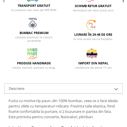
TRANSPORT GRATUIT
SCHIMB RETUR GRATUIT
la comenzi mai mari de 499 RON
formularul de retur (click aici)
BUMBAC PREMIUM
LIVRARE ÎN 24-48 DE ORE
calitate premium la costuri
la tine acasă sau la Easybox.
accesibile
PRODUSE HANDMADE
IMPORT DIN NEPAL
create manual, purtate cu drag.
colaborare de peste 11 ani
Descriere
Fusta cu motive tip paun, din 100% bumbac, ceea ce o face ideala
pentru zilele cu temperaturi ridicate. Prezinta talie elastica, fiind
foarte confortabila la purtare, si 2 buzunare in partea din fata.
Este potrivita pentru concerte, festivaluri, plimbari.