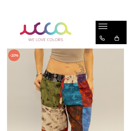
FEMEI
Festival
BĂRBAȚI
ZEN
PROMOȚII
Șalvari
FEMEI
ÎMBRĂCĂMINTE
ÎMBRĂCĂMINTE
BEȚIȘOARE, CONURI ȘI FUMIGAȚIE
Rochii
Șalvari
Rochii
Cămăși
Argentina
Pantaloni
Pantaloni
Topuri
Șalvari
India
-20%
Rochii
Pantaloni
Hanorace
Nepal
Fuste
Topuri
Șalvari
Pantaloni
Accesorii
Sarafane și salopete
BĂRBAȚI
Fuste
Tricouri
Bhutan
Îmbrăcăminte bărbați
COPII
Salopete
Jachete
BOLURI TIBETANE
Rucsacuri si Borsete
Hanorace
RUCSACURI
LICHIDARE STOC
Compleuri
Rucsacuri Mari cu Print
Poncho și Cardigane
Rucsacuri Mari
Jachete
Rucsacuri Mici
MADE IN INDIA
ACCESORII
Pantaloni
Brățări