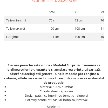
Economisesti:
23,80
RON
ACCESORII DE IARNĂ
S/M
XL
2XL
Căciuli
Eșarfe
Talie minnimă
70 cm
72 cm
76 c
Bentițe
Talie maximă
100 cm
108 cm
110 
Mănuși
Lungime
104 cm
106 cm
108 
Jambiere din Lână
Eșarfe Cașmir
Fiecare pereche este unică – Modelul Surpriză înseamnă că
ordinea culorilor, nuanțele și amplasarea printului variază,
păstrând același stil general. Unele modele pot conține o
culoare, altele nu – exact cum e firesc într-un proces sustenabil
de producție.
Material: 100% bumbac
Croială: dreaptă, unisex
Design patch cu imprimeu tematic – ciuperci
Potriviți pentru stil casual, boho sau festival
Marime
: