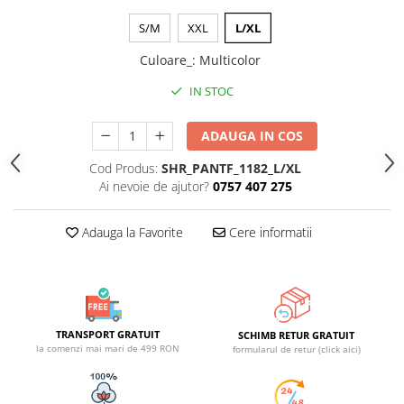
S/M
XXL
L/XL
Culoare_
:
Multicolor
IN STOC
ADAUGA IN COS
Cod Produs:
SHR_PANTF_1182_L/XL
Ai nevoie de ajutor?
0757 407 275
Adauga la Favorite
Cere informatii
TRANSPORT GRATUIT
SCHIMB RETUR GRATUIT
la comenzi mai mari de 499 RON
formularul de retur (click aici)