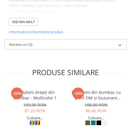
materiale și imprimeuri în mod responsabil, reducând risipa și
oferind fiecărui client o piesă cu personalitate.
Material: 100% bumbac
Croială: dreaptă, unisex
VEZI MAI MULT
Talia: elastică + șnur reglabil
Design patch cu imprimeu ciuperci
Informatii conformitate produs
Fiecare pereche este unică – model surpriză
Potriviți pentru stil casual, boho sau festival
Review-uri
(0)
PRODUSE SIMILARE
Pantaloni drepți din
Pantaloni din bumbac cu
-20%
-20%
bumbac - Multicolor 1
print OM și buzunare
frontale - Teal
109,00 RON
108,00 RON
87,20 RON
86,40 RON
Culoare_:
Culoare_: