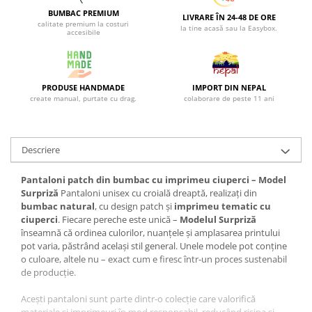
BUMBAC PREMIUM
LIVRARE ÎN 24-48 DE ORE
calitate premium la costuri
la tine acasă sau la Easybox.
accesibile
PRODUSE HANDMADE
IMPORT DIN NEPAL
create manual, purtate cu drag.
colaborare de peste 11 ani
Descriere
Pantaloni patch din bumbac cu imprimeu ciuperci – Model
Surpriză
Pantaloni unisex cu croială dreaptă, realizați din
bumbac natural
, cu design patch și
imprimeu tematic cu
ciuperci
. Fiecare pereche este unică –
Modelul Surpriză
înseamnă că ordinea culorilor, nuanțele și amplasarea printului
pot varia, păstrând același stil general. Unele modele pot conține
o culoare, altele nu – exact cum e firesc într-un proces sustenabil
de producție.
Acești pantaloni sunt parte dintr-o colecție care valorifică