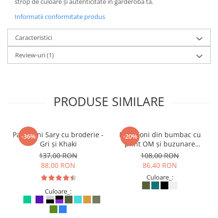
strop de culoare și autenticitate în garderoba ta.
Informatii conformitate produs
Caracteristici
Review-uri
(1)
PRODUSE SIMILARE
Pantaloni Sary cu broderie -
Pantaloni din bumbac cu
-36%
-20%
Gri și Khaki
print OM și buzunare
frontale - Teal
137,00 RON
108,00 RON
88,00 RON
86,40 RON
Culoare_:
Culoare_: