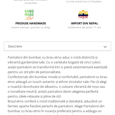
la tine acasă sau la Easybox.
accesibile
PRODUSE HANDMADE
IMPORT DIN NEPAL
create manual, purtate cu drag.
colaborare de peste 11 ani
Descriere
Pantaloni din bumbac cu brau etno aduc o notă distinctă și
vibrantă garderobei tale. Cu o varietate bogată de cinci culori,
acești pantaloni se transformă într-o piesă vestimentară esențială
pentru un stil plin de personalitate.
Confecționați din bumbac moale și confortabil, pantalonii cu brau
etno adaugă un touch autentic și ethnic ținutelor tale. Fie că alegi
o nuanță răcoritoare de albastru, o culoare vibrantă de roșu sau
o tonalitate neutră, acești pantaloni devin alegerea perfectă
pentru zilele relaxate și pline de stil.
Braul etno conferă o notă tradițională și detaliată, aducând un
farmec aparte fiecărei perechi de pantaloni. Alege Pantalonii din
bumbac cu brau etno în nuanța preferată pentru a adăuga un