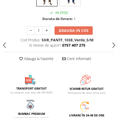
IN STOC
Durata de livrare:
1
ADAUGA IN COS
Cod Produs:
SHR_PANTF_1038_Verde_S/M
Ai nevoie de ajutor?
0757 407 275
Adauga la Favorite
Cere informatii
TRANSPORT GRATUIT
SCHIMB RETUR GRATUIT
la comenzi mai mari de 499 RON
formularul de retur (click aici)
BUMBAC PREMIUM
LIVRARE ÎN 24-48 DE ORE
calitate premium la costuri