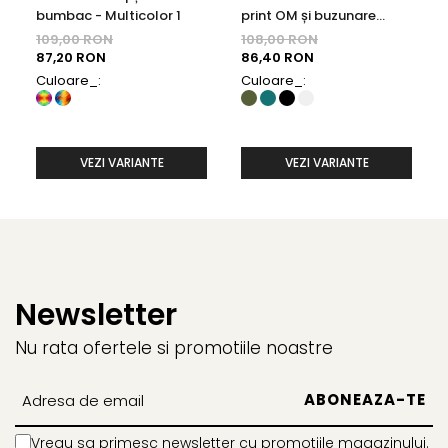
bumbac - Multicolor 1
print OM și buzunare
frontale - Teal
109,00 RON
108,00 RON
87,20 RON
86,40 RON
Culoare_:
Culoare_:
VEZI VARIANTE
VEZI VARIANTE
Newsletter
Nu rata ofertele si promotiile noastre
Vreau sa primesc newsletter cu promotiile magazinului.