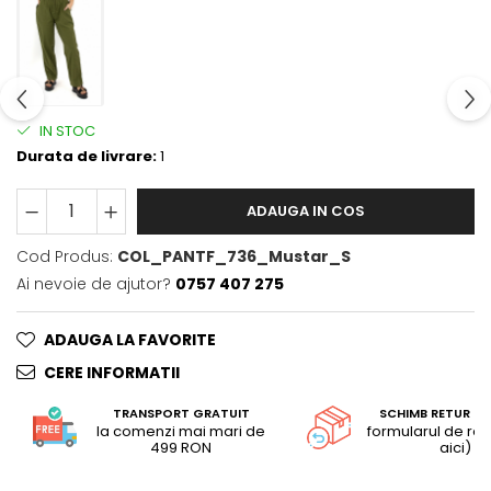
IN STOC
Durata de livrare:
1
ADAUGA IN COS
Cod Produs:
COL_PANTF_736_Mustar_S
Ai nevoie de ajutor?
0757 407 275
ADAUGA LA FAVORITE
CERE INFORMATII
TRANSPORT GRATUIT
SCHIMB RETUR G
la comenzi mai mari de
formularul de retu
499 RON
aici)