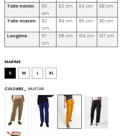
Talie minim
60
62 cm
64 cm
68 cm
cm
Talie maxim
82
84 cm
86 cm
90 cm
cm
Lungime
97
98 cm
104 cm
107 cm
cm
MARIME
:
S
M
L
XL
CULOARE_
: MUSTAR