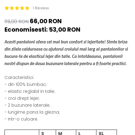
ACCESORII DE IARNĂ
1 Review
Căciuli
66,00 RON
119,00 RON
Eșarfe
Economisesti:
53,00
RON
Bentițe
Mănuși
Acesti pantaloni ofera cel mai bun confort si lejeritate! Simte briza
Jambiere din Lână
din zilele calduroase cu ajutorul croiulul mai larg al pantalonilor si
Eșarfe Cașmir
bucura-te de elasticul lejer din talie. Ca intotdeauna, pantalonii
nostri dispun de doua buzunare laterale pentru a fi foarte practici.
Caracteristici:
- din 100% bumbac;
- elastic reglabil in talie;
- croi drept lejer;
- 2 buzunare laterale;
- lungime pana la glezna;
- intr-o culoare.
S
M
L
XL