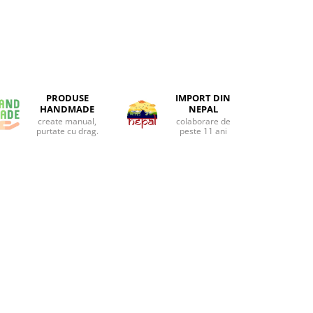
PRODUSE
IMPORT DIN
HANDMADE
NEPAL
create manual,
colaborare de
purtate cu drag.
peste 11 ani