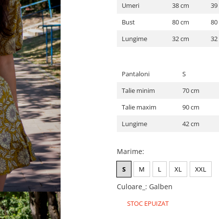
Umeri
38 cm
39
Bust
80 cm
80
Lungime
32 cm
32
Pantaloni
S
Talie minim
70 cm
Talie maxim
90 cm
Lungime
42 cm
Marime
:
S
M
L
XL
XXL
Culoare_
:
Galben
STOC EPUIZAT