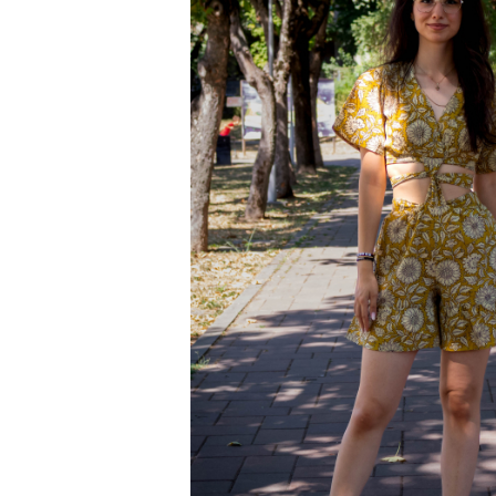
Genți și Borsete
Pălării
Bijuterii
Eșarfe
PRODUSE DE RELAXARE
Produse pentru Baie
Lumânări Parfumate
Bijuterii Energetice
Diverse
ACCESORII DE IARNĂ
Căciuli
Eșarfe
Bentițe
Mănuși
Jambiere din Lână
Eșarfe Cașmir