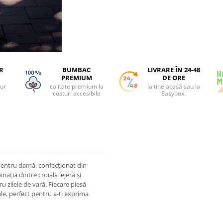
R
BUMBAC
LIVRARE ÎN 24-48
PREMIUM
DE ORE
tur
calitate premium la
la tine acasă sau la
costuri accesibile
Easybox.
i pentru damă, confecționat din
ația dintre croiala lejeră și
u zilele de vară. Fiecare piesă
le, perfect pentru a-ți exprima