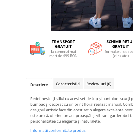
TRANSPORT
SCHIMB RETU
GRATUIT
GRATUIT
la comenzi mai
formularul de re
mari de 499 RON
(click aici)
Caracteristici
Review-uri
(0)
Descriere
Redefinește-ți stilul cu acest set de top și pantaloni scurț
bumbac și decorat cu un print floral realizat manual. Combin
designul artistic face din acest set o alegere excelentă pentr
este unică, oferind un aer proaspăt și vibrant garderobei ta
personalitatea cu eleganță și naturalețe.
Informatii conformitate produs