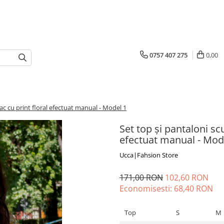
0757 407 275
0,00
c cu print floral efectuat manual - Model 1
Set top și pantaloni sc
efectuat manual - Mod
Ucca|Fahsion Store
171,00 RON
102,60 RON
Economisesti:
68,40
RON
Top
S
M