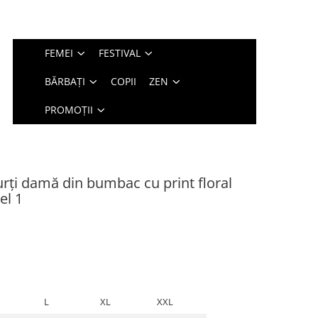
FEMEI
FESTIVAL
BĂRBAȚI
COPII
ZEN
PROMOȚII
urți damă din bumbac cu print floral
el 1
L
XL
XXL