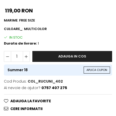
ACCESORII DE IARNĂ
119,00 RON
Căciuli
MARIME
:
FREE SIZE
Eșarfe
Bentițe
CULOARE_
:
MULTICOLOR
Mănuși
IN STOC
Jambiere din Lână
Durata de livrare:
1
Eșarfe Cașmir
ADAUGA IN COS
Summer 18
APLICA CUPON
Cod Produs:
COL_RUCUNI_402
Ai nevoie de ajutor?
0757 407 275
ADAUGA LA FAVORITE
CERE INFORMATII