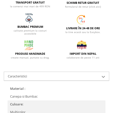
TRANSPORT GRATUIT
SCHIMB RETUR GRATUIT
la comenzi mai mari de 499 RON
formularul de retur (click aici)
BUMBAC PREMIUM
LIVRARE ÎN 24-48 DE ORE
calitate premium la costuri
la tine acasă sau la Easybox.
accesibile
PRODUSE HANDMADE
IMPORT DIN NEPAL
create manual, purtate cu drag.
colaborare de peste 11 ani
Caracteristici
Material :
Canepa si Bumbac
Culoare:
Multicolor