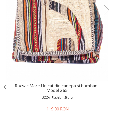
Fuste
Borsete și Genți
Salopete
Căciuli
Rochii
RUCSACURI
Rucsacuri Mari cu Print
Rucsacuri Mari
Rucsacuri Mici
ACCESORII
Genți și Borsete
Pălării
Bijuterii
Eșarfe
Rucsac Mare Unicat din canepa si bumbac -
PRODUSE DE RELAXARE
Model 265
Produse pentru Baie
UCCA|Fashion Store
Lumânări Parfumate
Bijuterii Energetice
119,00 RON
Diverse