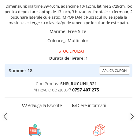
Dimensiuni: inaltime 39/40cm, adancime 10/12cm, latime 27/29cm, loc
ACCESORII DE IARNĂ
pentru depozitare laptop de 13-inch, 3 buzunare frontale cu fermoar, 2
Căciuli
buzunare laterale cu elastic. IMPORTANT: Rucsacul nu se spala la
masina, se sterge cu o laveta/perie umeda pe locul unde este pata.
Eșarfe
Marime
:
Free Size
Bentițe
Mănuși
Culoare_
:
Multicolor
Jambiere din Lână
STOC EPUIZAT
Eșarfe Cașmir
Durata de livrare:
1
Summer 18
APLICA CUPON
Cod Produs:
SHR_RUCUNI_321
Ai nevoie de ajutor?
0757 407 275
Adauga la Favorite
Cere informatii