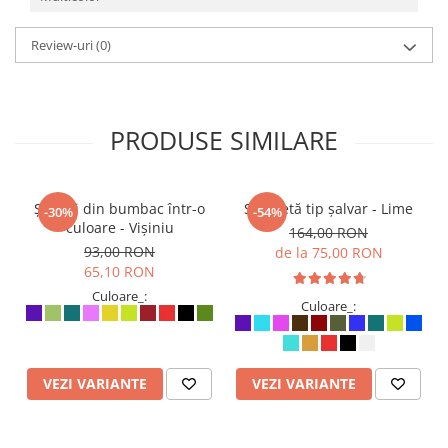
Review-uri
(0)
PRODUSE SIMILARE
Șalvari din bumbac într-o
Salopetă tip șalvar - Lime
-30%
-54%
culoare - Vișiniu
164,00 RON
93,00 RON
de la 75,00 RON
65,10 RON
Culoare_:
Culoare_:
VEZI VARIANTE
VEZI VARIANTE