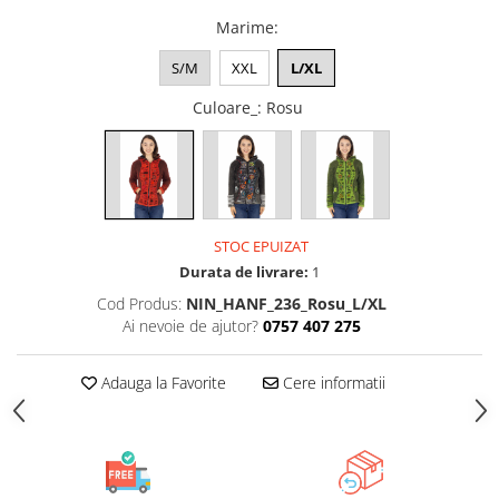
ACCESORII DE IARNĂ
Marime
:
Căciuli
S/M
XXL
L/XL
Eșarfe
Culoare_
: Rosu
Bentițe
Mănuși
Jambiere din Lână
Eșarfe Cașmir
STOC EPUIZAT
Durata de livrare:
1
Cod Produs:
NIN_HANF_236_Rosu_L/XL
Ai nevoie de ajutor?
0757 407 275
Adauga la Favorite
Cere informatii