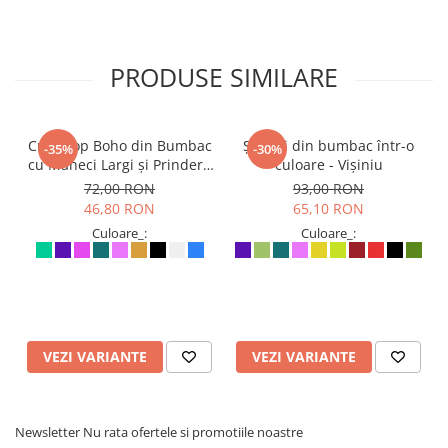
PRODUSE SIMILARE
Crop Top Boho din Bumbac
Șalvari din bumbac într-o
-35%
-30%
cu Mâneci Largi și Prindere
culoare - Vișiniu
în Față - Mentă
72,00 RON
93,00 RON
46,80 RON
65,10 RON
Culoare_:
Culoare_:
VEZI VARIANTE
VEZI VARIANTE
Newsletter
Nu rata ofertele si promotiile noastre