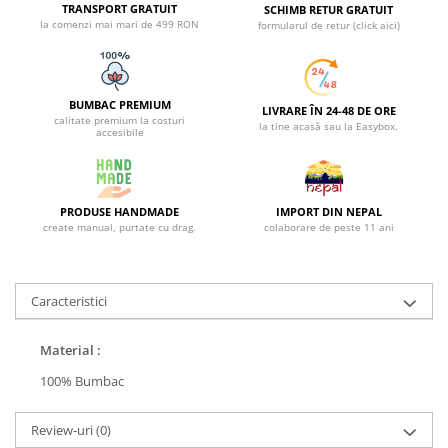
TRANSPORT GRATUIT
SCHIMB RETUR GRATUIT
la comenzi mai mari de 499 RON
formularul de retur (click aici)
BUMBAC PREMIUM
LIVRARE ÎN 24-48 DE ORE
calitate premium la costuri
la tine acasă sau la Easybox.
accesibile
PRODUSE HANDMADE
IMPORT DIN NEPAL
create manual, purtate cu drag.
colaborare de peste 11 ani
Caracteristici
Material :
100% Bumbac
Review-uri
(0)