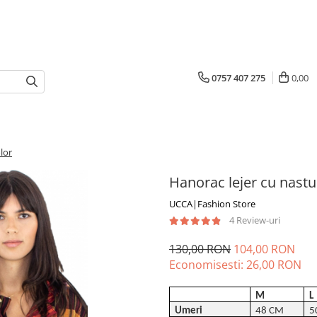
0757 407 275
0,00
lor
Hanorac lejer cu nastur
UCCA|Fashion Store
4 Review-uri
130,00 RON
104,00 RON
Economisesti:
26,00
RON
M
L
Umeri
48 CM
5