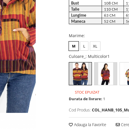
Bust
108 CM
1
Talie
110 CM
1
Lungime
63 CM
6
Maneca
52 CM
5
Marime
:
M
L
XL
Culoare_
: Multicolor1
STOC EPUIZAT
Durata de livrare:
1
Cod Produs:
COL_HANB_105_Mul
Adauga la Favorite
Cere 