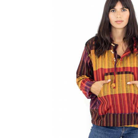
Genți și Borsete
Pălării
Bijuterii
Eșarfe
PRODUSE DE RELAXARE
Produse pentru Baie
Lumânări Parfumate
Bijuterii Energetice
Diverse
ACCESORII DE IARNĂ
Căciuli
Eșarfe
Bentițe
Mănuși
Jambiere din Lână
Eșarfe Cașmir