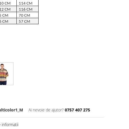
10 CM
114 CM
12 CM
116 CM
5 CM
70 CM
6 CM
57 CM
ticolor1_M
Ai nevoie de ajutor?
0757 407 275
informatii