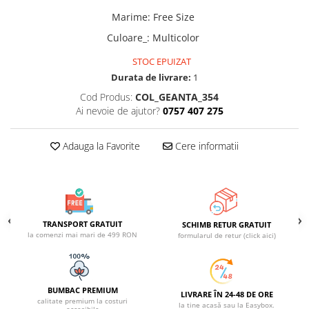
ACCESORII DE IARNĂ
Marime
:
Free Size
Căciuli
Culoare_
:
Multicolor
Eșarfe
STOC EPUIZAT
Bentițe
Durata de livrare:
1
Mănuși
Cod Produs:
COL_GEANTA_354
Jambiere din Lână
Ai nevoie de ajutor?
0757 407 275
Eșarfe Cașmir
Adauga la Favorite
Cere informatii
TRANSPORT GRATUIT
SCHIMB RETUR GRATUIT
la comenzi mai mari de 499 RON
formularul de retur (click aici)
BUMBAC PREMIUM
LIVRARE ÎN 24-48 DE ORE
calitate premium la costuri
la tine acasă sau la Easybox.