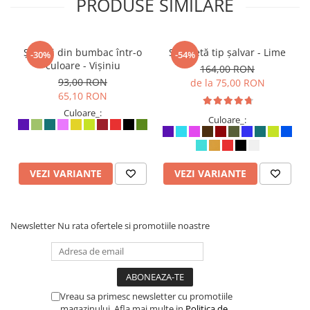
PRODUSE SIMILARE
Șalvari din bumbac într-o
Salopetă tip șalvar - Lime
-30%
-54%
culoare - Vișiniu
164,00 RON
93,00 RON
de la 75,00 RON
65,10 RON
Culoare_:
Culoare_:
VEZI VARIANTE
VEZI VARIANTE
Newsletter
Nu rata ofertele si promotiile noastre
Vreau sa primesc newsletter cu promotiile
magazinului. Afla mai multe in
Politica de