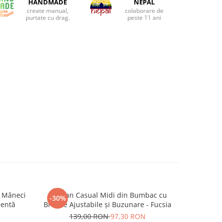
HANDMADE
NEPAL
create manual,
colaborare de
purtate cu drag.
peste 11 ani
 Mâneci
Sarafan Casual Midi din Bumbac cu
Pantaloni S
-30%
-36%
Mentă
Bretele Ajustabile și Buzunare - Fucsia
1
139,00 RON
97,30 RON