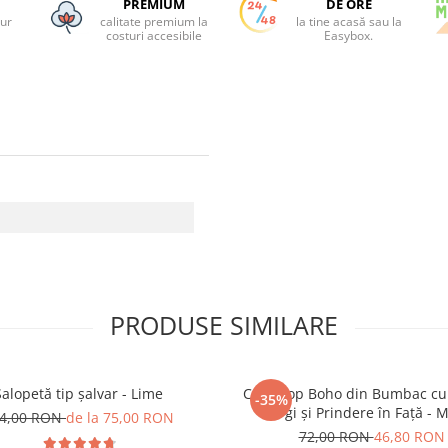
PREMIUM
DE ORE
tur
calitate premium la
la tine acasă sau la
costuri accesibile
Easybox.
PRODUSE SIMILARE
Salopetă tip șalvar - Lime
Crop Top Boho din Bumbac cu
-35%
Largi și Prindere în Față - 
4,00 RON
de la 75,00 RON
72,00 RON
46,80 RON