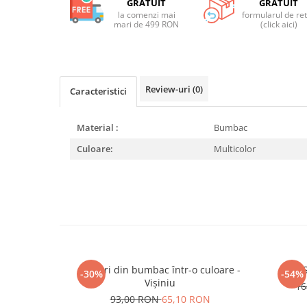
GRATUIT
GRATUIT
la comenzi mai
formularul de re
mari de 499 RON
(click aici)
Review-uri
(0)
Caracteristici
Material :
Bumbac
Culoare:
Multicolor
Șalvari din bumbac într-o culoare -
-30%
-54%
Vișiniu
16
93,00 RON
65,10 RON