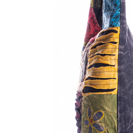
Genți și Borsete
Pălării
Bijuterii
Eșarfe
PRODUSE DE RELAXARE
Produse pentru Baie
Lumânări Parfumate
Bijuterii Energetice
Diverse
ACCESORII DE IARNĂ
Căciuli
Eșarfe
Bentițe
Mănuși
Jambiere din Lână
Eșarfe Cașmir