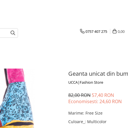
0757 407 275
0,00
Geanta unicat din bum
UCCA|Fashion Store
82,00 RON
57,40 RON
Economisesti:
24,60
RON
Marime
:
Free Size
Culoare_
:
Multicolor