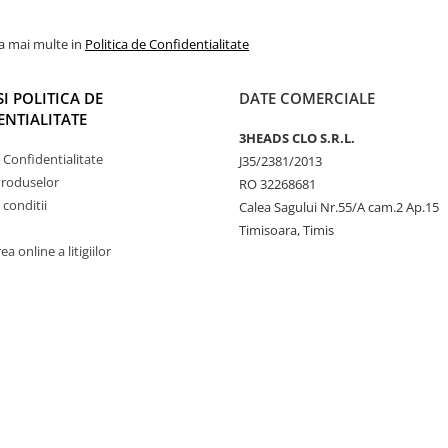
la mai multe in
Politica de Confidentialitate
SI POLITICA DE
DATE COMERCIALE
NTIALITATE
3HEADS CLO S.R.L.
e Confidentialitate
J35/2381/2013
Produselor
RO 32268681
 conditii
Calea Sagului Nr.55/A cam.2 Ap.15
Timisoara, Timis
a online a litigiilor