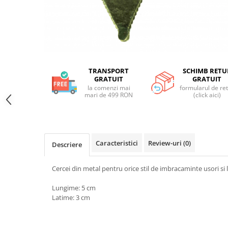
Genți și Borsete
Pălării
Bijuterii
Eșarfe
PRODUSE DE RELAXARE
TRANSPORT
SCHIMB RETU
GRATUIT
GRATUIT
Produse pentru Baie
la comenzi mai
formularul de re
Lumânări Parfumate
mari de 499 RON
(click aici)
Bijuterii Energetice
Diverse
ACCESORII DE IARNĂ
Caracteristici
Review-uri
(0)
Descriere
Căciuli
Eșarfe
Cercei din metal pentru orice stil de imbracaminte usori si l
Bentițe
Lungime: 5 cm
Mănuși
Latime: 3 cm
Jambiere din Lână
Eșarfe Cașmir