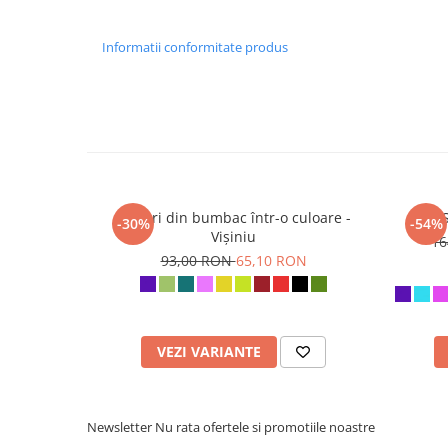
Informatii conformitate produs
Șalvari din bumbac într-o culoare -
-30%
-54%
Vișiniu
16
93,00 RON
65,10 RON
VEZI VARIANTE
Newsletter
Nu rata ofertele si promotiile noastre