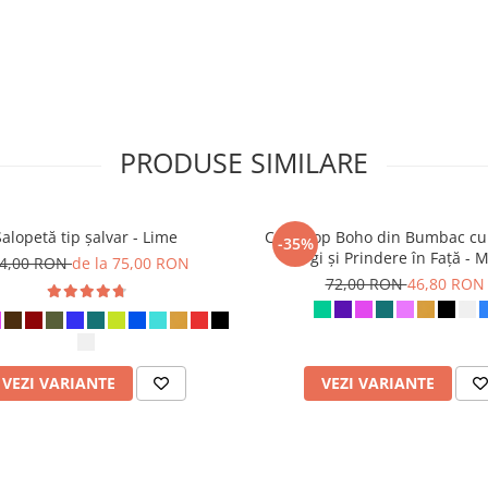
PRODUSE SIMILARE
Salopetă tip șalvar - Lime
Crop Top Boho din Bumbac cu
-35%
Largi și Prindere în Față - 
4,00 RON
de la 75,00 RON
72,00 RON
46,80 RON
VEZI VARIANTE
VEZI VARIANTE