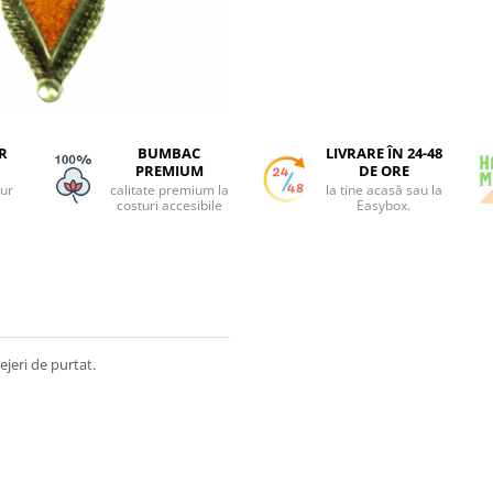
R
BUMBAC
LIVRARE ÎN 24-48
PREMIUM
DE ORE
tur
calitate premium la
la tine acasă sau la
costuri accesibile
Easybox.
ejeri de purtat.