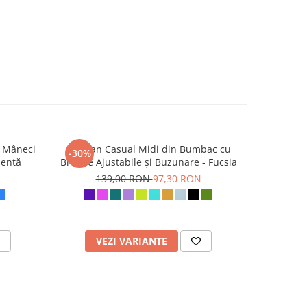
 Mâneci
Sarafan Casual Midi din Bumbac cu
Șalvari pa
-30%
-30%
Mentă
Bretele Ajustabile și Buzunare - Fucsia
139,00 RON
97,30 RON
1
VEZI VARIANTE
AD