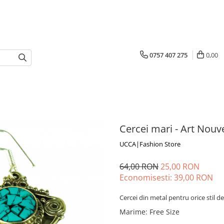
0757 407 275
0,00
Cercei mari - Art Nouv
UCCA|Fashion Store
64,00 RON
25,00 RON
Economisesti:
39,00
RON
Cercei din metal pentru orice stil de
Marime
:
Free Size