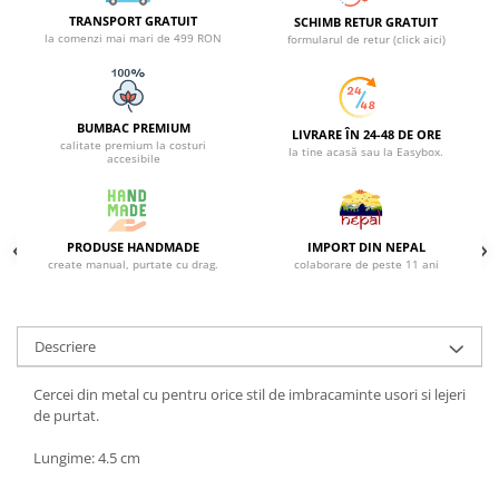
TRANSPORT GRATUIT
SCHIMB RETUR GRATUIT
ACCESORII DE IARNĂ
la comenzi mai mari de 499 RON
formularul de retur (click aici)
Căciuli
Eșarfe
Bentițe
BUMBAC PREMIUM
LIVRARE ÎN 24-48 DE ORE
Mănuși
calitate premium la costuri
la tine acasă sau la Easybox.
accesibile
Jambiere din Lână
Eșarfe Cașmir
PRODUSE HANDMADE
IMPORT DIN NEPAL
create manual, purtate cu drag.
colaborare de peste 11 ani
Descriere
Cercei din metal cu pentru orice stil de imbracaminte usori si lejeri
de purtat.
Lungime: 4.5 cm