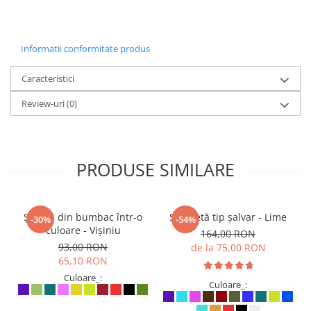
Informatii conformitate produs
Caracteristici
Review-uri
(0)
PRODUSE SIMILARE
Șalvari din bumbac într-o
Salopetă tip șalvar - Lime
-30%
-54%
culoare - Vișiniu
164,00 RON
93,00 RON
de la 75,00 RON
65,10 RON
Culoare_:
Culoare_: