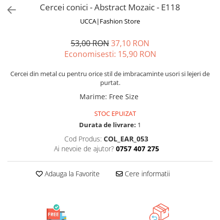
Cercei conici - Abstract Mozaic - E118
Fuste
Borsete și Genți
Salopete
UCCA|Fashion Store
Căciuli
Rochii
53,00 RON
37,10 RON
RUCSACURI
Economisesti:
15,90
RON
Rucsacuri Mari cu Print
Rucsacuri Mari
Cercei din metal cu pentru orice stil de imbracaminte usori si lejeri de
purtat.
Rucsacuri Mici
Marime
:
Free Size
ACCESORII
Genți și Borsete
STOC EPUIZAT
Durata de livrare:
1
Pălării
Cod Produs:
COL_EAR_053
Bijuterii
Ai nevoie de ajutor?
0757 407 275
Eșarfe
PRODUSE DE RELAXARE
Adauga la Favorite
Cere informatii
Produse pentru Baie
Lumânări Parfumate
Bijuterii Energetice
Diverse