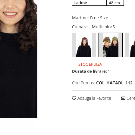
Latime
48 cm
Marime
:
Free Size
Culoare_
: Multicolor5
STOC EPUIZAT
Durata de livrare:
1
Cod Produs:
COL_HATADL_112_M
Adauga la Favorite
Cere 