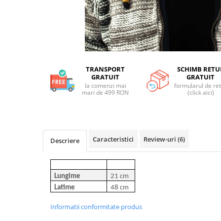
TRANSPORT
SCHIMB RETU
GRATUIT
GRATUIT
la comenzi mai
formularul de re
mari de 499 RON
(click aici)
Caracteristici
Review-uri
(6)
Descriere
Lungime
21 cm
Latime
48 cm
Informatii conformitate produs