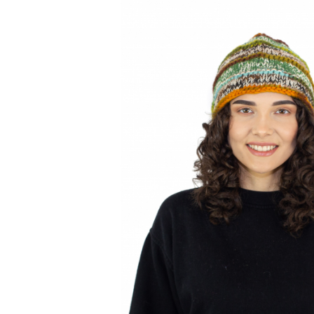
Genți și Borsete
Pălării
Bijuterii
Eșarfe
PRODUSE DE RELAXARE
Produse pentru Baie
Lumânări Parfumate
Bijuterii Energetice
Diverse
ACCESORII DE IARNĂ
Căciuli
Eșarfe
Bentițe
Mănuși
Jambiere din Lână
Eșarfe Cașmir