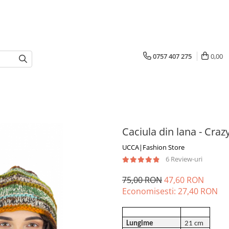
0757 407 275
0,00
Caciula din lana - Cra
UCCA|Fashion Store
6 Review-uri
75,00 RON
47,60 RON
Economisesti:
27,40
RON
Lungime
21 cm