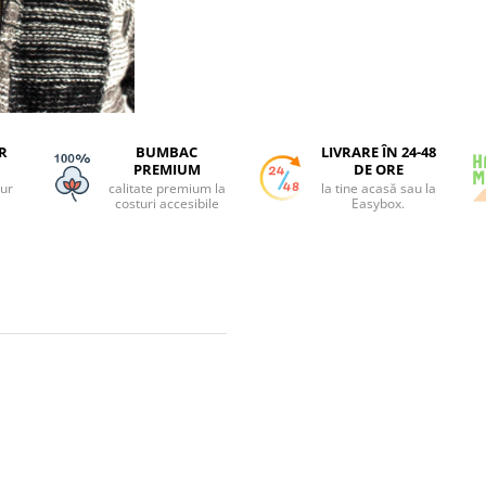
R
BUMBAC
LIVRARE ÎN 24-48
PREMIUM
DE ORE
tur
calitate premium la
la tine acasă sau la
costuri accesibile
Easybox.