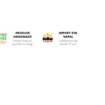
PRODUSE
IMPORT DIN
HANDMADE
NEPAL
create manual,
colaborare de
purtate cu drag.
peste 11 ani