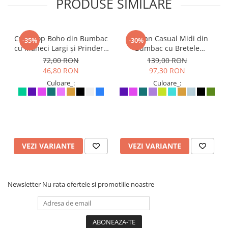
PRODUSE SIMILARE
Crop Top Boho din Bumbac
Sarafan Casual Midi din
-35%
-30%
cu Mâneci Largi și Prindere
Bumbac cu Bretele
în Față - Mentă
Ajustabile și Buzunare -
72,00 RON
139,00 RON
Fucsia
46,80 RON
97,30 RON
Culoare_:
Culoare_:
VEZI VARIANTE
VEZI VARIANTE
Newsletter
Nu rata ofertele si promotiile noastre