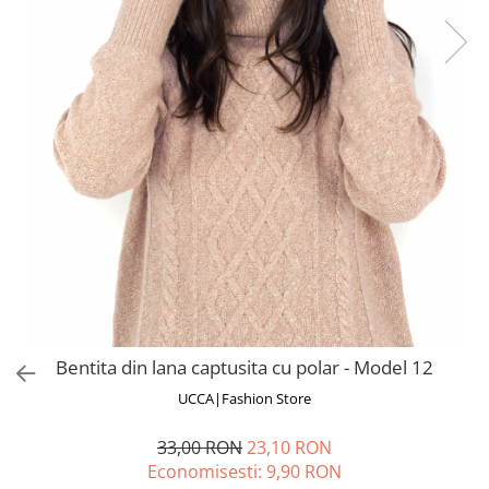
Fuste
Borsete și Genți
Salopete
Căciuli
Rochii
RUCSACURI
Rucsacuri Mari cu Print
Rucsacuri Mari
Rucsacuri Mici
ACCESORII
Genți și Borsete
Pălării
Bijuterii
Eșarfe
Bentita din lana captusita cu polar - Model 12
PRODUSE DE RELAXARE
UCCA|Fashion Store
Produse pentru Baie
Lumânări Parfumate
33,00 RON
23,10 RON
Bijuterii Energetice
Economisesti:
9,90
RON
Diverse