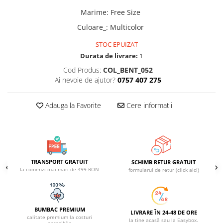
ACCESORII DE IARNĂ
Marime
:
Free Size
Căciuli
Culoare_
:
Multicolor
Eșarfe
STOC EPUIZAT
Bentițe
Durata de livrare:
1
Mănuși
Cod Produs:
COL_BENT_052
Jambiere din Lână
Ai nevoie de ajutor?
0757 407 275
Eșarfe Cașmir
Adauga la Favorite
Cere informatii
TRANSPORT GRATUIT
SCHIMB RETUR GRATUIT
la comenzi mai mari de 499 RON
formularul de retur (click aici)
BUMBAC PREMIUM
LIVRARE ÎN 24-48 DE ORE
calitate premium la costuri
la tine acasă sau la Easybox.