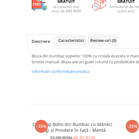
GRATUIT
GRATUIT
la comenzi mai
formularul de re
mari de 499 RON
(click aici)
Caracteristici
Review-uri
(0)
Descriere
Bluza din bumbac superior 100% cu croiala evazata si manec
brodat manual. Bluza are un guler rotund cu posibilitate d
Informatii conformitate produs
Crop Top Boho din Bumbac cu Mâneci
Bluza
-35%
-35%
Largi și Prindere în Față - Mentă
72,00 RON
46,80 RON