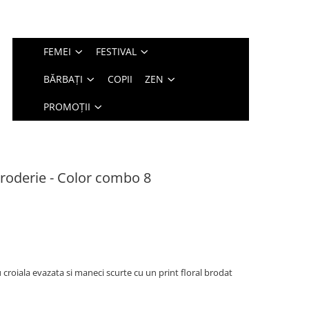
FEMEI
FESTIVAL
BĂRBAȚI
COPII
ZEN
PROMOȚII
roderie - Color combo 8
roiala evazata si maneci scurte cu un print floral brodat