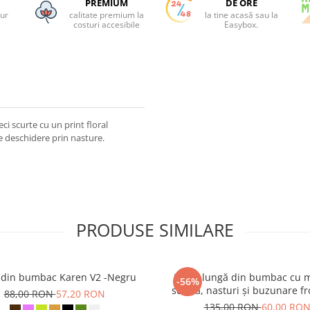
PREMIUM
DE ORE
tur
calitate premium la
la tine acasă sau la
costuri accesibile
Easybox.
i scurte cu un print floral
e deschidere prin nasture.
PRODUSE SIMILARE
 din bumbac Karen V2 -Negru
Bluză lungă din bumbac cu 
-56%
scurtă, nasturi și buzunare fr
88,00 RON
57,20 RON
Muștar
135,00 RON
60,00 RO