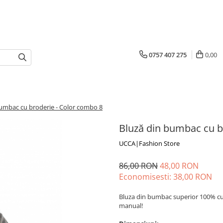
0757 407 275
0,00
bumbac cu broderie - Color combo 8
Bluză din bumbac cu b
UCCA|Fashion Store
86,00 RON
48,00 RON
Economisesti:
38,00
RON
Bluza din bumbac superior 100% cu c
manual!