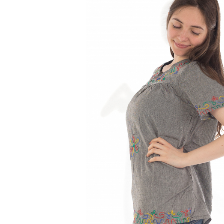
Genți și Borsete
Pălării
Bijuterii
Eșarfe
PRODUSE DE RELAXARE
Produse pentru Baie
Lumânări Parfumate
Bijuterii Energetice
Diverse
ACCESORII DE IARNĂ
Căciuli
Eșarfe
Bentițe
Mănuși
Jambiere din Lână
Eșarfe Cașmir