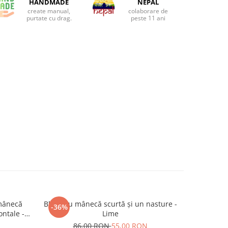
HANDMADE
NEPAL
create manual,
colaborare de
purtate cu drag.
peste 11 ani
mânecă
Bluză cu mânecă scurtă și un nasture -
Cardigan
-36%
-39%
ontale -
Lime
N
86,00 RON
55,00 RON
1