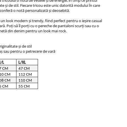
tricoului o notă de veselie și de energie, în timp ce printul
e și de stil. Fiecare tricou este unic datorită modului în care
i conferă o notă personalizată și deosebită.
i un look modern și trendy, fiind perfect pentru o ieșire casual
ră. Poți să îl porți cu o pereche de pantaloni scurți sau cu o
jachetă din denim pentru un look mai rock.
ginalitate și de stil
raș sau pentru o petrecere de vară
/L
L/XL
7 CM
47 CM
10 CM
112 CM
08 CM
110 CM
5 CM
55 CM