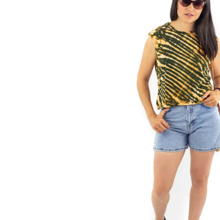
Genți și Borsete
Pălării
Bijuterii
Eșarfe
PRODUSE DE RELAXARE
Produse pentru Baie
Lumânări Parfumate
Bijuterii Energetice
Diverse
ACCESORII DE IARNĂ
Căciuli
Eșarfe
Bentițe
Mănuși
Jambiere din Lână
Eșarfe Cașmir