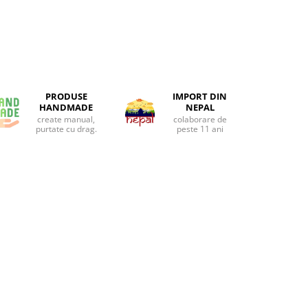
PRODUSE
IMPORT DIN
HANDMADE
NEPAL
create manual,
colaborare de
purtate cu drag.
peste 11 ani