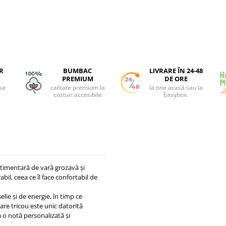
R
BUMBAC
LIVRARE ÎN 24-48
PREMIUM
DE ORE
tur
calitate premium la
la tine acasă sau la
costuri accesibile
Easybox.
stimentară de vară grozavă și
bil, ceea ce îl face confortabil de
lie și de energie, în timp ce
care tricou este unic datorită
ă o notă personalizată și