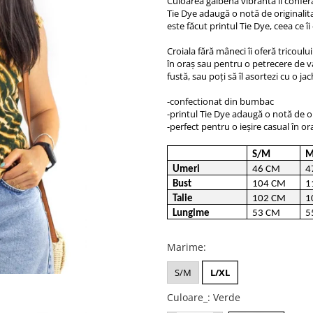
Culoarea galbenă vibrantă îi conferă 
Tie Dye adaugă o notă de originalitat
este făcut printul Tie Dye, ceea ce î
Croiala fără mâneci îi oferă tricoulu
în oraș sau pentru o petrecere de va
fustă, sau poți să îl asortezi cu o 
-confectionat din bumbac
-printul Tie Dye adaugă o notă de ori
-perfect pentru o ieșire casual în o
S/M
M
Umeri
46 CM
4
Bust
104 CM
1
Talie
102 CM
1
Lungime
53 CM
5
Marime
:
S/M
L/XL
Culoare_
: Verde