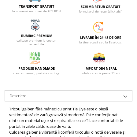
TRANSPORT GRATUIT
SCHIMB RETUR GRATUIT
la comenzi mai mari de 499 RON
formularul de retur (click aici)
BUMBAC PREMIUM
LIVRARE ÎN 24-48 DE ORE
calitate premium la costuri
la tine acasă sau la Easybox.
accesibile
PRODUSE HANDMADE
IMPORT DIN NEPAL
create manual, purtate cu drag.
colaborare de peste 11 ani
Descriere
Tricoul galben fără mâneci cu print Tie Dye este o piesă
vestimentară de vară grozavă și modernă. Este confecționat
dintr-un material ușor și respirabil, ceea ce îl face confortabil de
purtat în zilele călduroase de vară.
Culoarea galbenă vibrantă îi conferă tricoului o notă de veselie și