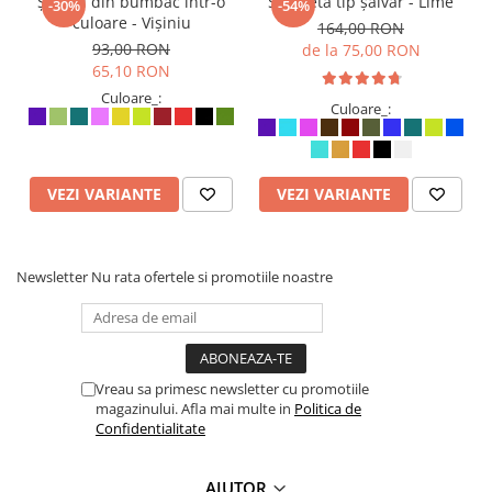
Șalvari din bumbac într-o
Salopetă tip șalvar - Lime
-30%
-54%
culoare - Vișiniu
164,00 RON
93,00 RON
de la 75,00 RON
65,10 RON
Culoare_:
Culoare_:
VEZI VARIANTE
VEZI VARIANTE
Newsletter
Nu rata ofertele si promotiile noastre
Vreau sa primesc newsletter cu promotiile
magazinului. Afla mai multe in
Politica de
Confidentialitate
AJUTOR