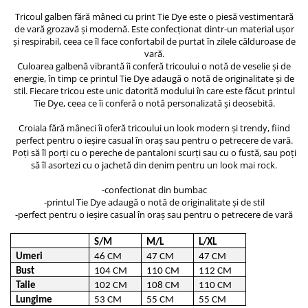
ACCESORII DE IARNĂ
Tricoul galben fără mâneci cu print Tie Dye este o piesă vestimentară
de vară grozavă și modernă. Este confecționat dintr-un material ușor
Căciuli
și respirabil, ceea ce îl face confortabil de purtat în zilele călduroase de
vară.
Eșarfe
Culoarea galbenă vibrantă îi conferă tricoului o notă de veselie și de
Bentițe
energie, în timp ce printul Tie Dye adaugă o notă de originalitate și de
Mănuși
stil. Fiecare tricou este unic datorită modului în care este făcut printul
Tie Dye, ceea ce îi conferă o notă personalizată și deosebită.
Jambiere din Lână
Eșarfe Cașmir
Croiala fără mâneci îi oferă tricoului un look modern și trendy, fiind
perfect pentru o ieșire casual în oraș sau pentru o petrecere de vară.
Poți să îl porți cu o pereche de pantaloni scurți sau cu o fustă, sau poți
să îl asortezi cu o jachetă din denim pentru un look mai rock.
-confectionat din bumbac
-printul Tie Dye adaugă o notă de originalitate și de stil
-perfect pentru o ieșire casual în oraș sau pentru o petrecere de vară
S/M
M/L
L/XL
Umeri
46 CM
47 CM
47 CM
Bust
104 CM
110 CM
112 CM
Talie
102 CM
108 CM
110 CM
Lungime
53 CM
55 CM
55 CM