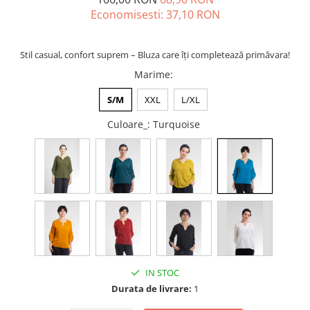
Economisesti:
37,10
RON
ACCESORII DE IARNĂ
Căciuli
Eșarfe
Stil casual, confort suprem – Bluza care îți completează primăvara!
Bentițe
Marime
:
Mănuși
S/M
XXL
L/XL
Jambiere din Lână
Culoare_
: Turquoise
Eșarfe Cașmir
IN STOC
Durata de livrare:
1