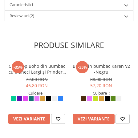
Descoperă confortul și stilul oferite de această bluză casual din
Caracteristici
bumbac, perfectă pentru orice ocazie!
Review-uri
(2)
PRODUSE SIMILARE
Crop Top Boho din Bumbac
Bluza din bumbac Karen V2
-35%
-35%
cu Mâneci Largi și Prindere
-Negru
în Față - Mentă
72,00 RON
88,00 RON
46,80 RON
57,20 RON
Culoare_:
Culoare_:
VEZI VARIANTE
VEZI VARIANTE