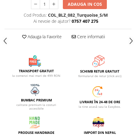
ADAUGA IN COS
Cod Produs:
COL_BLZ_082_Turquoise_S/M
Ai nevoie de ajutor?
0757 407 275
Adauga la Favorite
Cere informatii
TRANSPORT GRATUIT
SCHIMB RETUR GRATUIT
la comenzi mai mari de 499 RON
formularul de retur (click aici)
BUMBAC PREMIUM
LIVRARE ÎN 24-48 DE ORE
calitate premium la costuri
la tine acasă sau la Easybox.
accesibile
PRODUSE HANDMADE
IMPORT DIN NEPAL