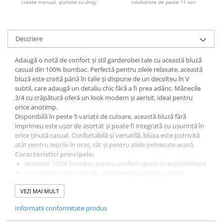
create manual, purtate cu drag.
colaborare de peste 11 ani
Descriere
Adaugă o notă de confort și stil garderobei tale cu această bluză
casual din 100% bumbac. Perfectă pentru zilele relaxate, această
bluză este croită până în talie și dispune de un decolteu în V
subtil, care adaugă un detaliu chic fără a fi prea adânc. Mânecile
3/4 cu crăpătură oferă un look modern și aerisit, ideal pentru
orice anotimp.
Disponibilă în peste 5 variații de culoare, această bluză fără
imprimeu este ușor de asortat și poate fi integrată cu ușurință în
orice ținută casual. Confortabilă și versatilă, bluza este potrivită
atât pentru ieșirile în oraș, cât și pentru zilele petrecute acasă.
Caracteristici principale:
Material: 100% bumbac pentru confort sporit și respirabilitate.
Croi modern până în talie, ideal pentru un look relaxat.
Decolteu în V subtil pentru un plus de eleganță.
VEZI MAI MULT
Mânecile 3/4 cu crăpătură pentru un design modern și
confortabil.
Informatii conformitate produs
Disponibilă în multiple variații de culoare, potrivită pentru
orice gust.