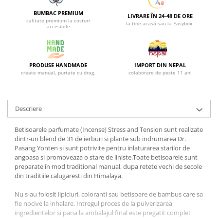
BUMBAC PREMIUM
LIVRARE ÎN 24-48 DE ORE
calitate premium la costuri
la tine acasă sau la Easybox.
accesibile
PRODUSE HANDMADE
IMPORT DIN NEPAL
create manual, purtate cu drag.
colaborare de peste 11 ani
Descriere
Betisoarele parfumate (Incense) Stress and Tension sunt realizate
dintr-un blend de 31 de ierburi si plante sub indrumarea Dr.
Pasang Yonten si sunt potrivite pentru inlaturarea starilor de
angoasa si promoveaza o stare de liniste.Toate betisoarele sunt
preparate în mod traditional manual, dupa retete vechi de secole
din traditiile calugaresti din Himalaya.
Nu s-au folosit lipiciuri, coloranti sau betisoare de bambus care sa
fie nocive la inhalare. Intregul proces de la pulverizarea
ingredientelor si pana la ambalajul final este pregatit complet