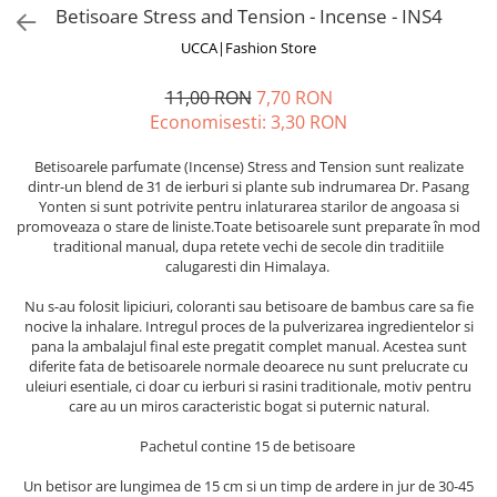
Betisoare Stress and Tension - Incense - INS4
Fuste
Borsete și Genți
Salopete
UCCA|Fashion Store
Căciuli
Rochii
11,00 RON
7,70 RON
RUCSACURI
Economisesti:
3,30
RON
Rucsacuri Mari cu Print
Rucsacuri Mari
Betisoarele parfumate (Incense) Stress and Tension sunt realizate
dintr-un blend de 31 de ierburi si plante sub indrumarea Dr. Pasang
Rucsacuri Mici
Yonten si sunt potrivite pentru inlaturarea starilor de angoasa si
ACCESORII
promoveaza o stare de liniste.Toate betisoarele sunt preparate în mod
traditional manual, dupa retete vechi de secole din traditiile
Genți și Borsete
calugaresti din Himalaya.
Pălării
Nu s-au folosit lipiciuri, coloranti sau betisoare de bambus care sa fie
Bijuterii
nocive la inhalare. Intregul proces de la pulverizarea ingredientelor si
Eșarfe
pana la ambalajul final este pregatit complet manual. Acestea sunt
diferite fata de betisoarele normale deoarece nu sunt prelucrate cu
PRODUSE DE RELAXARE
uleiuri esentiale, ci doar cu ierburi si rasini traditionale, motiv pentru
Produse pentru Baie
care au un miros caracteristic bogat si puternic natural.
Lumânări Parfumate
Pachetul contine 15 de betisoare
Bijuterii Energetice
Un betisor are lungimea de 15 cm si un timp de ardere in jur de 30-45
Diverse