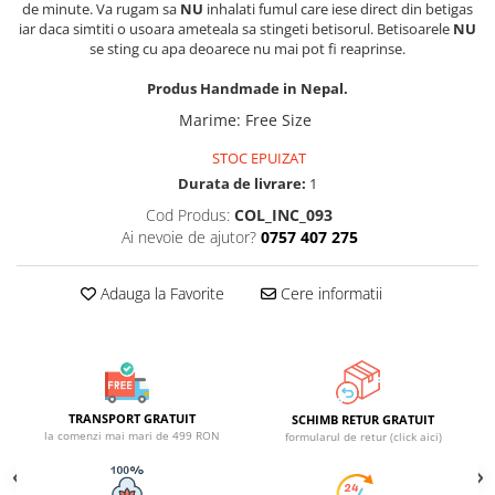
de minute. Va rugam sa
NU
inhalati fumul care iese direct din betigas
ACCESORII DE IARNĂ
iar daca simtiti o usoara ameteala sa stingeti betisorul. Betisoarele
NU
se sting cu apa deoarece nu mai pot fi reaprinse.
Căciuli
Eșarfe
Produs Handmade in Nepal.
Bentițe
Marime
:
Free Size
Mănuși
STOC EPUIZAT
Jambiere din Lână
Durata de livrare:
1
Eșarfe Cașmir
Cod Produs:
COL_INC_093
Ai nevoie de ajutor?
0757 407 275
Adauga la Favorite
Cere informatii
TRANSPORT GRATUIT
SCHIMB RETUR GRATUIT
la comenzi mai mari de 499 RON
formularul de retur (click aici)