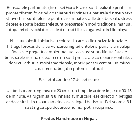
ACCESORII DE IARNĂ
Betisoarele parfumate (Incense) Guru Prayer sunt realizate printr-un
proces tibetan folosind doar ierburi si minerale naturale dintr-un text
Căciuli
stravechi si sunt folosite pentru a combate starile de oboseala, stress,
depresie.Toate betisoarele sunt preparate în mod traditional manual,
Eșarfe
dupa retete vechi de secole din traditiile calugaresti din Himalaya.
Bentițe
Mănuși
Nu s-au folosit lipiciuri sau coloranti care sa fie nocive la inhalare.
Intregul proces de la pulverizarea ingredientelor si pana la ambalajul
Jambiere din Lână
final este pregatit complet manual. Acestea sunt diferite fata de
Eșarfe Cașmir
betisoarele normale deoarece nu sunt prelucrate cu uleiuri esentiale, ci
doar cu ierburi si rasini traditionale, motiv pentru care au un miros
caracteristic bogat si puternic natural.
Pachetul contine 27 de betisoare
Un betisor are lungimea de 20 cm si un timp de ardere in jur de 30-45
de minute. Va rugam sa
NU
inhalati fumul care iese direct din betigas
iar daca simtiti o usoara ameteala sa stingeti betisorul. Betisoarele
NU
se sting cu apa deoarece nu mai pot fi reaprinse.
Produs Handmade in Nepal.