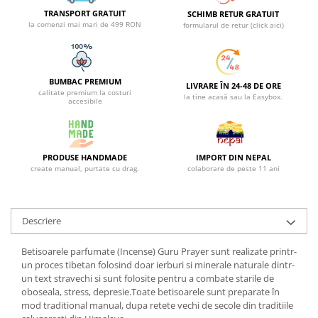
TRANSPORT GRATUIT
SCHIMB RETUR GRATUIT
la comenzi mai mari de 499 RON
formularul de retur (click aici)
BUMBAC PREMIUM
LIVRARE ÎN 24-48 DE ORE
calitate premium la costuri
la tine acasă sau la Easybox.
accesibile
PRODUSE HANDMADE
IMPORT DIN NEPAL
create manual, purtate cu drag.
colaborare de peste 11 ani
Descriere
Betisoarele parfumate (Incense) Guru Prayer sunt realizate printr-
un proces tibetan folosind doar ierburi si minerale naturale dintr-
un text stravechi si sunt folosite pentru a combate starile de
oboseala, stress, depresie.Toate betisoarele sunt preparate în
mod traditional manual, dupa retete vechi de secole din traditiile