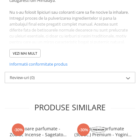
calugaresti din Himalaya.
Nu s-au folosit lipiciuri sau coloranti care sa fie nocive la inhalare.
Intregul proces de la pulverizarea ingredientelor si pana la
ambalajul final este pregatit complet manual. Acestea sunt
diferite fata de betisoarele normale deoarece nu sunt prelucrate
cu uleiuri esentiale, ci doar cu ierburi si rasini traditionale, motiv
pentru care au un miros caracteristic bogat si puternic natural.
Pachetul contine 27 de betisoare
VEZI MAI MULT
Informatii conformitate produs
Un betisor are lungimea de 20 cm si un timp de ardere in jur de
30-45 de minute. Va rugam sa
NU
inhalati fumul care iese direct
din betigas iar daca simtiti o usoara ameteala sa stingeti
Review-uri
(0)
betisorul. Betisoarele
NU
se sting cu apa deoarece nu mai pot fi
reaprinse.
Produs Handmade in Nepal.
PRODUSE SIMILARE
Betisoare parfumate -
Betisoare Parfumate
-30%
-30%
Zodiac Incense - Sagetator
(30buc.) Premium - Yogini -