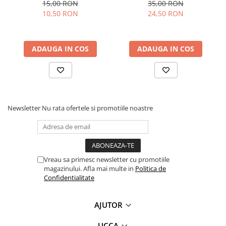
(White Sage)
Smoke Therapy Incense
15,00 RON
35,00 RON
10,50 RON
24,50 RON
ADAUGA IN COS
ADAUGA IN COS
Newsletter
Nu rata ofertele si promotiile noastre
Vreau sa primesc newsletter cu promotiile
magazinului. Afla mai multe in
Politica de
Confidentialitate
AJUTOR
UCCA