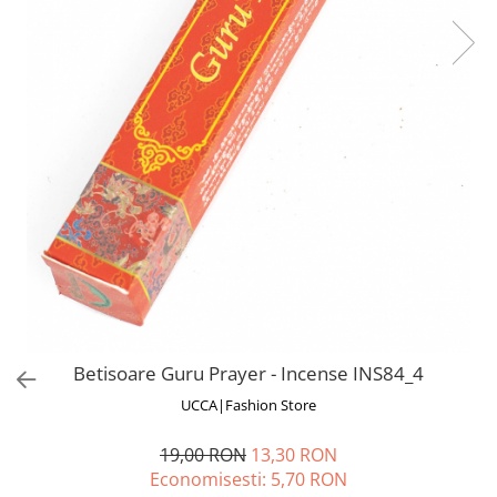
Fuste
Borsete și Genți
Salopete
Căciuli
Rochii
RUCSACURI
Rucsacuri Mari cu Print
Rucsacuri Mari
Rucsacuri Mici
ACCESORII
Genți și Borsete
Pălării
Bijuterii
Eșarfe
Betisoare Guru Prayer - Incense INS84_4
PRODUSE DE RELAXARE
UCCA|Fashion Store
Produse pentru Baie
Lumânări Parfumate
19,00 RON
13,30 RON
Bijuterii Energetice
Economisesti:
5,70
RON
Diverse