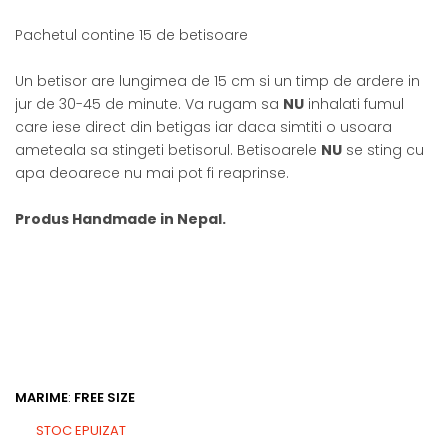
Pachetul contine 15 de betisoare
Un betisor are lungimea de 15 cm si un timp de ardere in
jur de 30-45 de minute. Va rugam sa
NU
inhalati fumul
care iese direct din betigas iar daca simtiti o usoara
ameteala sa stingeti betisorul. Betisoarele
NU
se sting cu
apa deoarece nu mai pot fi reaprinse.
Produs Handmade in Nepal.
MARIME
:
FREE SIZE
STOC EPUIZAT