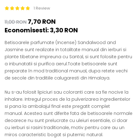
ACCESORII DE IARNĂ
1 Review
Căciuli
7,70 RON
11,00 RON
Eșarfe
Economisesti:
3,30
RON
Bentițe
Mănuși
Betisoarele parfumate (Incense) Sandalwood and
Jambiere din Lână
Jasmine sunt realizate in totalitate manual din ierburi si
plante tibetane impreuna cu Santal, si sunt folosite pentru
Eșarfe Cașmir
a inbunatatii si purifica aerul.Toate betisoarele sunt
preparate în mod traditional manual, dupa retete vechi
de secole din traditiile calugaresti din Himalaya.
Nu s-au folosit lipiciuri sau coloranti care sa fie nocive la
inhalare. Intregul proces de la pulverizarea ingredientelor
si pana la ambalajul final este pregatit complet
manual. Acestea sunt diferite fata de betisoarele normale
deoarece nu sunt prelucrate cu uleiuri esentiale, ci doar
cu ierburi si rasini traditionale, motiv pentru care au un
miros caracteristic bogat si puternic natural.