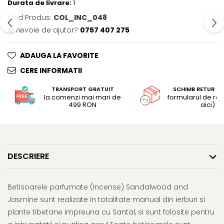
Durata de livrare:
1
Cod Produs:
COL_INC_048
Ai nevoie de ajutor?
0757 407 275
ADAUGA LA FAVORITE
CERE INFORMATII
TRANSPORT GRATUIT
SCHIMB RETUR G
la comenzi mai mari de
formularul de retu
499 RON
aici)
DESCRIERE
Betisoarele parfumate (Incense) Sandalwood and
Jasmine sunt realizate in totalitate manual din ierburi si
plante tibetane impreuna cu Santal, si sunt folosite pentru