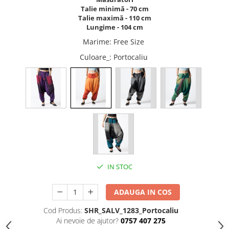
Talie minimă - 70 cm
ACCESORII DE IARNĂ
Talie maximă - 110 cm
Căciuli
Lungime - 104 cm
Eșarfe
Marime
:
Free Size
Bentițe
Culoare_
: Portocaliu
Mănuși
Jambiere din Lână
Eșarfe Cașmir
IN STOC
ADAUGA IN COS
Cod Produs:
SHR_SALV_1283_Portocaliu
Ai nevoie de ajutor?
0757 407 275