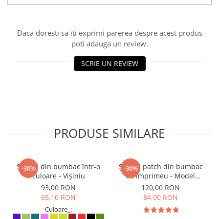
Daca doresti sa iti exprimi parerea despre acest produs
poti adauga un review.
SCRIE UN REVIEW
PRODUSE SIMILARE
Șalvari din bumbac într-o
Șalvari patch din bumbac
-30%
-30%
culoare - Vișiniu
cu imprimeu - Model
Surpriză
93,00 RON
120,00 RON
65,10 RON
84,00 RON
Culoare_: