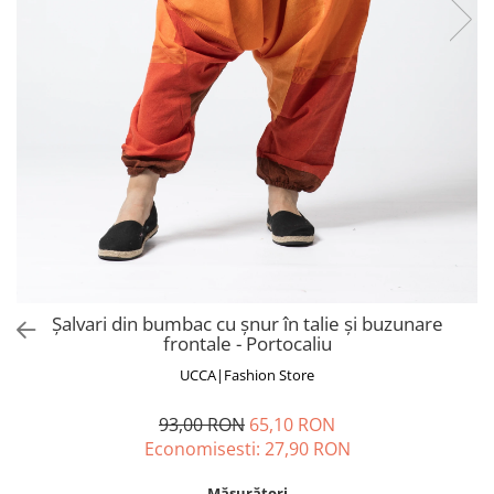
Fuste
Borsete și Genți
Salopete
Căciuli
Rochii
RUCSACURI
Rucsacuri Mari cu Print
Rucsacuri Mari
Rucsacuri Mici
ACCESORII
Genți și Borsete
Pălării
Bijuterii
Șalvari din bumbac cu șnur în talie și buzunare
Eșarfe
frontale - Portocaliu
PRODUSE DE RELAXARE
UCCA|Fashion Store
Produse pentru Baie
93,00 RON
65,10 RON
Lumânări Parfumate
Economisesti:
27,90
RON
Bijuterii Energetice
Diverse
Măsurători