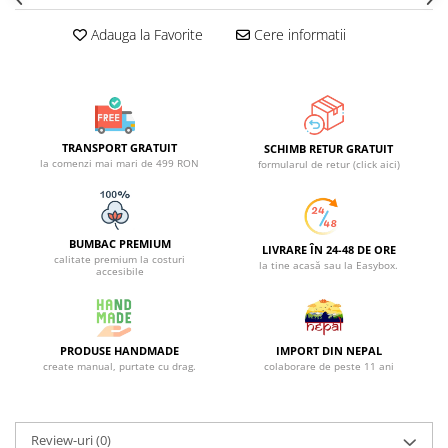
Adauga la Favorite
Cere informatii
TRANSPORT GRATUIT
SCHIMB RETUR GRATUIT
la comenzi mai mari de 499 RON
formularul de retur (click aici)
BUMBAC PREMIUM
LIVRARE ÎN 24-48 DE ORE
calitate premium la costuri
la tine acasă sau la Easybox.
accesibile
PRODUSE HANDMADE
IMPORT DIN NEPAL
create manual, purtate cu drag.
colaborare de peste 11 ani
Review-uri
(0)