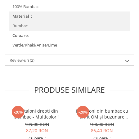
100% Bumbac
Material_:
Bumbac
Culoare:
Verde/Khaki/Anise/Lime
Review-uri
(2)
PRODUSE SIMILARE
Pantaloni drepți din
Pantaloni din bumbac cu
-20%
-20%
bumbac - Multicolor 1
print OM și buzunare
frontale - Teal
109,00 RON
108,00 RON
87,20 RON
86,40 RON
Culoare_:
Culoare_: