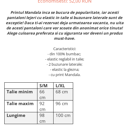
Economisesti:
52,00
RON
ACCESORII DE IARNĂ
Printul Mandala inca se bucura de popularitate, iar acesti
Căciuli
pantaloni lejeri cu elastic in talie si buzunare laterale sunt de
Eșarfe
exceptie! Daca ti-ai rezervat deja urmatoarea vacanta, nu uita
de acesti pantaloni care vor scoate din anonimat orice tinuta!
Bentițe
Alege culoarea preferata si cu siguranta vor deveni un produs
Mănuși
must-have.
Jambiere din Lână
Caracteristici:
Eșarfe Cașmir
- din 100% bumbac;
- elastic reglabil in talie;
- 2 buzunare laterale;
- elastic la glezna;
- cu print Mandala.
S/M
L/XL
Talie minim
66
68 cm
cm
Talie maxim
92
96 cm
cm
Lungime
98
100 cm
cm