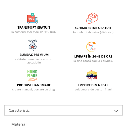
TRANSPORT GRATUIT
SCHIMB RETUR GRATUIT
la comenzi mai mari de 499 RON
formularul de retur (click aici)
BUMBAC PREMIUM
LIVRARE ÎN 24-48 DE ORE
calitate premium la costuri
la tine acasă sau la Easybox.
accesibile
PRODUSE HANDMADE
IMPORT DIN NEPAL
create manual, purtate cu drag.
colaborare de peste 11 ani
Caracteristici
Material :