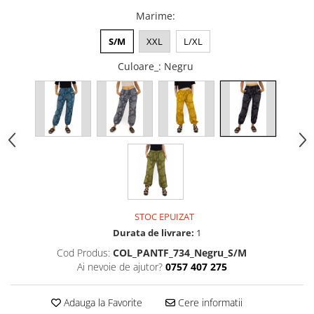
Marime
:
S/M
XXL
L/XL
Culoare_
: Negru
STOC EPUIZAT
Durata de livrare:
1
Cod Produs:
COL_PANTF_734_Negru_S/M
Ai nevoie de ajutor?
0757 407 275
Adauga la Favorite
Cere informatii