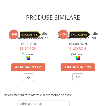
PRODUSE SIMILARE
Pantaloni Petal Tips din
Pantaloni cu croi lejer din
-40%
-40%
material fluid - Model 27
material fluid și fir auriu -
Model 33
143,00 RON
153,00 RON
85,80 RON
91,80 RON
Culoare_:
Culoare_:
ADAUGA IN COS
ADAUGA IN COS
Newsletter
Nu rata ofertele si promotiile noastre