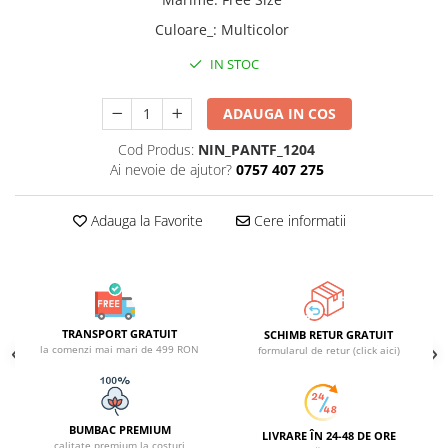
ACCESORII DE IARNĂ
Culoare_
:
Multicolor
Căciuli
IN STOC
Eșarfe
Bentițe
ADAUGA IN COS
Mănuși
Cod Produs:
NIN_PANTF_1204
Jambiere din Lână
Ai nevoie de ajutor?
0757 407 275
Eșarfe Cașmir
Adauga la Favorite
Cere informatii
TRANSPORT GRATUIT
SCHIMB RETUR GRATUIT
la comenzi mai mari de 499 RON
formularul de retur (click aici)
BUMBAC PREMIUM
LIVRARE ÎN 24-48 DE ORE
calitate premium la costuri