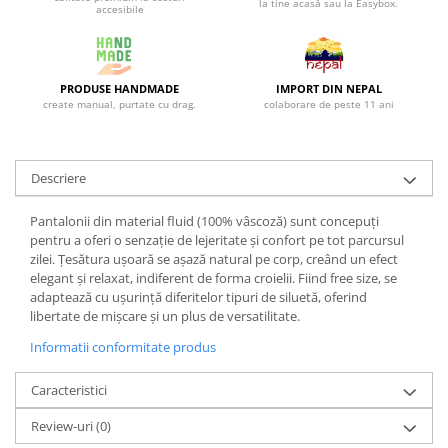
la tine acasă sau la Easybox.
accesibile
PRODUSE HANDMADE
IMPORT DIN NEPAL
create manual, purtate cu drag.
colaborare de peste 11 ani
Descriere
Pantalonii din material fluid (100% vâscoză) sunt concepuți
pentru a oferi o senzație de lejeritate și confort pe tot parcursul
zilei. Țesătura ușoară se așază natural pe corp, creând un efect
elegant și relaxat, indiferent de forma croielii. Fiind free size, se
adaptează cu ușurință diferitelor tipuri de siluetă, oferind
libertate de mișcare și un plus de versatilitate.
Informatii conformitate produs
Caracteristici
Review-uri
(0)