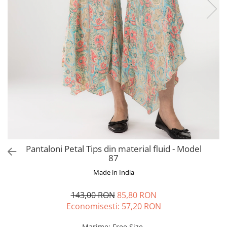
Fuste
Borsete și Genți
Salopete
Căciuli
Rochii
RUCSACURI
Rucsacuri Mari cu Print
Rucsacuri Mari
Rucsacuri Mici
ACCESORII
Genți și Borsete
Pălării
Bijuterii
Pantaloni Petal Tips din material fluid - Model
Eșarfe
87
PRODUSE DE RELAXARE
Made in India
Produse pentru Baie
143,00 RON
85,80 RON
Lumânări Parfumate
Economisesti:
57,20
RON
Bijuterii Energetice
Diverse
Marime
:
Free Size