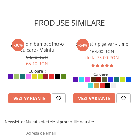
PRODUSE SIMILARE
Șalvari din bumbac într-o
Salopetă tip șalvar - Lime
-30%
-54%
culoare - Vișiniu
164,00 RON
93,00 RON
de la 75,00 RON
65,10 RON
Culoare_:
Culoare_:
VEZI VARIANTE
VEZI VARIANTE
Newsletter
Nu rata ofertele si promotiile noastre