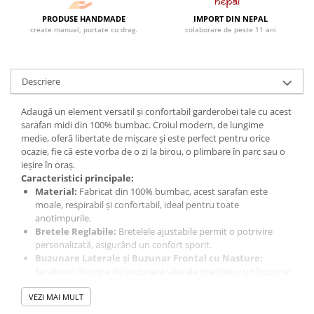
PRODUSE HANDMADE
IMPORT DIN NEPAL
create manual, purtate cu drag.
colaborare de peste 11 ani
Descriere
Adaugă un element versatil și confortabil garderobei tale cu acest
sarafan midi din 100% bumbac. Croiul modern, de lungime
medie, oferă libertate de mișcare și este perfect pentru orice
ocazie, fie că este vorba de o zi la birou, o plimbare în parc sau o
ieșire în oraș.
Caracteristici principale:
Material:
Fabricat din 100% bumbac, acest sarafan este
moale, respirabil și confortabil, ideal pentru toate
anotimpurile.
Bretele Reglabile:
Bretelele ajustabile permit o potrivire
personalizată, asigurând un confort sporit.
Buzunare Laterale și Buzunar Frontal cu Nasture:
Sarafanul dispune de buzunare laterale practice și un buzunar
frontal cu nasture, oferind spațiu suplimentar pentru
VEZI MAI MULT
depozitarea obiectelor mici.
Versatilitate:
Acest sarafan este ușor de adaptat la orice