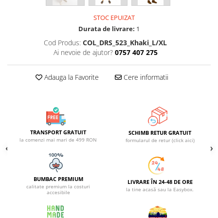
STOC EPUIZAT
Durata de livrare:
1
Cod Produs:
COL_DRS_523_Khaki_L/XL
Ai nevoie de ajutor?
0757 407 275
Adauga la Favorite
Cere informatii
TRANSPORT GRATUIT
SCHIMB RETUR GRATUIT
la comenzi mai mari de 499 RON
formularul de retur (click aici)
BUMBAC PREMIUM
LIVRARE ÎN 24-48 DE ORE
calitate premium la costuri
la tine acasă sau la Easybox.
accesibile