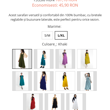
Economisesti:
45,90
RON
ACCESORII DE IARNĂ
Căciuli
Acest sarafan versatil și confortabil din 100% bumbac, cu bretele
Eșarfe
reglabile și buzunare laterale, este perfect pentru orice sezon.
Bentițe
Marime
:
Mănuși
S/M
L/XL
Jambiere din Lână
Culoare_
: Khaki
Eșarfe Cașmir