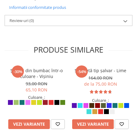
Informatii conformitate produs
Review-uri
(0)
PRODUSE SIMILARE
Șalvari din bumbac într-o
Salopetă tip șalvar - Lime
-30%
-54%
culoare - Vișiniu
164,00 RON
93,00 RON
de la 75,00 RON
65,10 RON
Culoare_:
Culoare_:
VEZI VARIANTE
VEZI VARIANTE