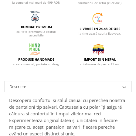
la comenzi mai mari de 499 RON
formularul de retur (click aici)
BUMBAC PREMIUM
LIVRARE ÎN 24-48 DE ORE
calitate premium la costuri
la tine acasă sau la Easybox.
accesibile
PRODUSE HANDMADE
IMPORT DIN NEPAL
create manual, purtate cu drag.
colaborare de peste 11 ani
Descriere
Descoperă confortul și stilul casual cu perechea noastră
de pantaloni tip salvari. Captuseala cu polar îți asigură
căldura și confortul în timpul zilelor mai reci.
Experimentează originalitatea și unicitatea în fiecare
mișcare cu acești pantaloni salvari, fiecare pereche
având un aspect distinct si unic.