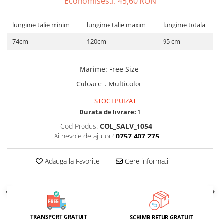
Economisesti:
45,60
RON
ACCESORII DE IARNĂ
lungime talie minim
lungime talie maxim
lungime totala
Căciuli
Eșarfe
74cm
120cm
95 cm
Bentițe
Mănuși
Marime
:
Free Size
Jambiere din Lână
Culoare_
:
Multicolor
Eșarfe Cașmir
STOC EPUIZAT
Durata de livrare:
1
Cod Produs:
COL_SALV_1054
Ai nevoie de ajutor?
0757 407 275
Adauga la Favorite
Cere informatii
TRANSPORT GRATUIT
SCHIMB RETUR GRATUIT