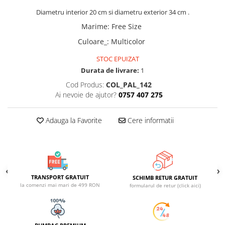
ACCESORII DE IARNĂ
Diametru interior 20 cm si diametru exterior 34 cm .
Marime
:
Free Size
Căciuli
Eșarfe
Culoare_
:
Multicolor
Bentițe
STOC EPUIZAT
Mănuși
Durata de livrare:
1
Jambiere din Lână
Cod Produs:
COL_PAL_142
Eșarfe Cașmir
Ai nevoie de ajutor?
0757 407 275
Adauga la Favorite
Cere informatii
TRANSPORT GRATUIT
SCHIMB RETUR GRATUIT
la comenzi mai mari de 499 RON
formularul de retur (click aici)