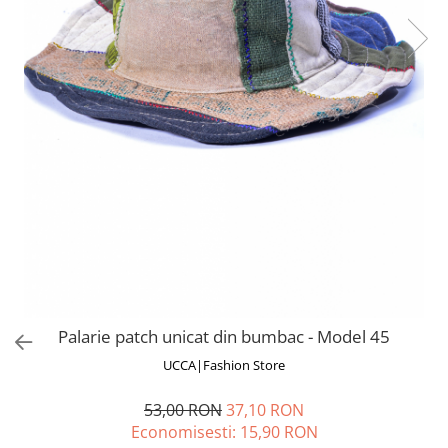
Fuste
Borsete și Genți
Salopete
Căciuli
Rochii
RUCSACURI
Rucsacuri Mari cu Print
Rucsacuri Mari
Rucsacuri Mici
ACCESORII
Genți și Borsete
Pălării
Bijuterii
Eșarfe
Palarie patch unicat din bumbac - Model 45
PRODUSE DE RELAXARE
UCCA|Fashion Store
Produse pentru Baie
Lumânări Parfumate
53,00 RON
37,10 RON
Bijuterii Energetice
Economisesti:
15,90
RON
Diverse