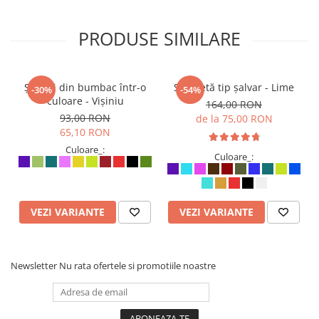
PRODUSE SIMILARE
Șalvari din bumbac într-o
Salopetă tip șalvar - Lime
-30%
-54%
culoare - Vișiniu
164,00 RON
93,00 RON
de la 75,00 RON
65,10 RON
Culoare_:
Culoare_:
VEZI VARIANTE
VEZI VARIANTE
Newsletter
Nu rata ofertele si promotiile noastre