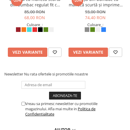
-20%
-20%
din bumbac regulat fit cu
mânecă scurtă și imprimeu
nasturi din lemn - Verde
cu ciuperci - Alb
85,00 RON
93,00 RON
68,00 RON
74,40 RON
Culoare_:
Culoare_:
VEZI VARIANTE
VEZI VARIANTE
Newsletter
Nu rata ofertele si promotiile noastre
Vreau sa primesc newsletter cu promotiile
magazinului. Afla mai multe in
Politica de
Confidentialitate
AJUTOR