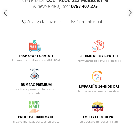
Cod Produs:
COL_TRCOL_222_Multicolor_M
Ai nevoie de ajutor?
0757 407 275
Adauga la Favorite
Cere informatii
TRANSPORT GRATUIT
SCHIMB RETUR GRATUIT
la comenzi mai mari de 499 RON
formularul de retur (click aici)
BUMBAC PREMIUM
LIVRARE ÎN 24-48 DE ORE
calitate premium la costuri
la tine acasă sau la Easybox.
accesibile
PRODUSE HANDMADE
IMPORT DIN NEPAL
create manual, purtate cu drag.
colaborare de peste 11 ani