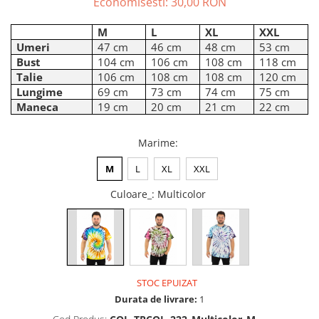
Economisesti:
30,00
RON
ACCESORII DE IARNĂ
M
L
XL
XXL
Căciuli
Umeri
47 cm
46 cm
48 cm
53 cm
Eșarfe
Bust
104 cm
106 cm
108 cm
118 cm
Bentițe
Talie
106 cm
108 cm
108 cm
120 cm
Lungime
69 cm
73 cm
74 cm
75 cm
Mănuși
Maneca
19 cm
20 cm
21 cm
22 cm
Jambiere din Lână
Eșarfe Cașmir
Marime
:
M
L
XL
XXL
Culoare_
: Multicolor
STOC EPUIZAT
Durata de livrare:
1