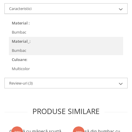
Caracteristici
Material :
Bumbac
Material_:
Bumbac
Culoare:
Multicolor
Review-uri
(3)
PRODUSE SIMILARE
Cămașă cu mânecă scurtă
Cămașă din bumbac cu