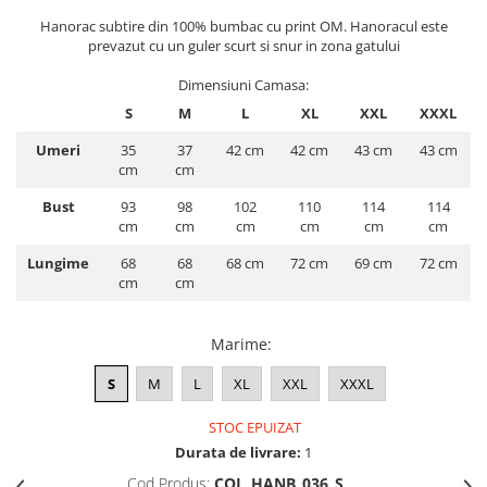
ACCESORII DE IARNĂ
Hanorac subtire din 100% bumbac cu print OM. Hanoracul este
prevazut cu un guler scurt si snur in zona gatului
Căciuli
Dimensiuni Camasa:
Eșarfe
S
M
L
XL
XXL
XXXL
Bentițe
Mănuși
Umeri
35
37
42 cm
42 cm
43 cm
43 cm
cm
cm
Jambiere din Lână
Eșarfe Cașmir
Bust
93
98
102
110
114
114
cm
cm
cm
cm
cm
cm
Lungime
68
68
68 cm
72 cm
69 cm
72 cm
cm
cm
Marime
:
S
M
L
XL
XXL
XXXL
STOC EPUIZAT
Durata de livrare:
1
Cod Produs:
COL_HANB_036_S