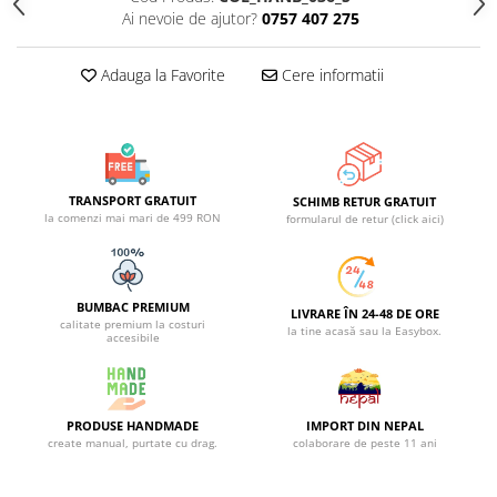
Ai nevoie de ajutor?
0757 407 275
Adauga la Favorite
Cere informatii
TRANSPORT GRATUIT
SCHIMB RETUR GRATUIT
la comenzi mai mari de 499 RON
formularul de retur (click aici)
BUMBAC PREMIUM
LIVRARE ÎN 24-48 DE ORE
calitate premium la costuri
la tine acasă sau la Easybox.
accesibile
PRODUSE HANDMADE
IMPORT DIN NEPAL
create manual, purtate cu drag.
colaborare de peste 11 ani