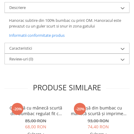
Descriere
Hanorac subtire din 100% bumbac cu print OM. Hanoracul este
prevazut cu un guler scurt si snur in zona gatului
Informatii conformitate produs
Caracteristici
Review-uri
(0)
PRODUSE SIMILARE
Cămașă cu mânecă scurtă
Cămașă din bumbac cu
-20%
-20%
din bumbac regulat fit cu
mânecă scurtă și imprimeu
nasturi din lemn - Verde
cu ciuperci - Alb
85,00 RON
93,00 RON
68,00 RON
74,40 RON